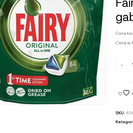
Fai
gab
Cena be
Cena ar
-
SKU:
40
Kategori