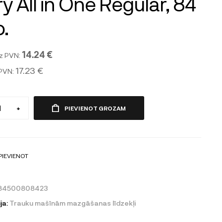
ry All in One Regular, 84
.
14.24 €
z PVN:
17.23 €
 PVN:
+
PIEVIENOT GROZAM
PIEVIENOT
84500808423
ja:
Trauku mašīnām mazgāšanas līdzekļi