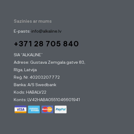
Sazinies ar mums
E-pasts:
info@alkaline.lv
+371 28 705 840
SIA “ALKALINE”
Adrese: Gustava Zemgala gatve 83,
Rīga, Latvija
Reģ. Nr. 40203207772
Banka: A/S Swedbank
Kods: HABALV22
Konts: LV42HABA0551046601941