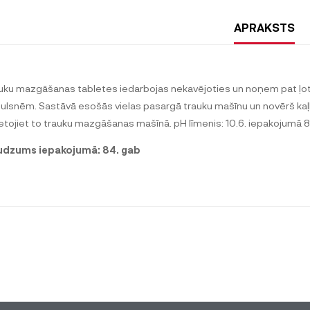
APRAKSTS
uku mazgāšanas tabletes iedarbojas nekavējoties un noņem pat ļoti
ulsnēm. Sastāvā esošās vielas pasargā trauku mašīnu un novērš kaļķ
ietojiet to trauku mazgāšanas mašīnā. pH līmenis: 10.6. iepakojumā 8
dzums iepakojumā: 84. gab