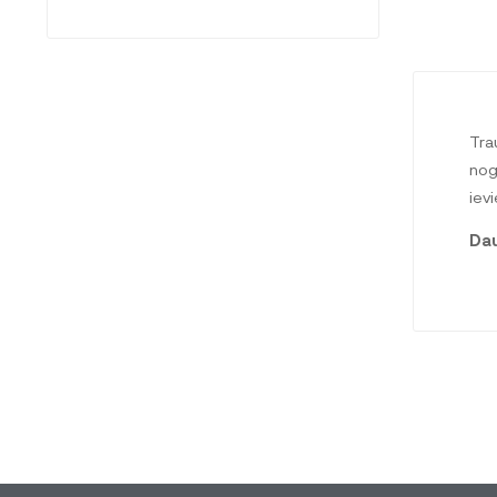
Tra
nog
iev
Dau