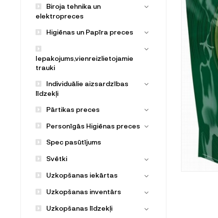
Biroja tehnika un
elektropreces
Higiēnas un Papīra preces
Iepakojums,vienreizlietojamie
trauki
Individuālie aizsardzības
līdzekļi
Pārtikas preces
Personīgās Higiēnas preces
Spec pasūtījums
Svētki
Uzkopšanas iekārtas
Uzkopšanas inventārs
Uzkopšanas līdzekļi