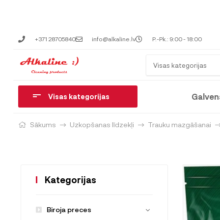
+371 28705840
info@alkaline.lv
P.-Pk.: 9:00 - 18:00
Visas kategorijas
Galven
Visas kategorijas
Sākums
Uzkopšanas līdzekļi
Trauku mazgāšanai
Kategorijas
Biroja preces