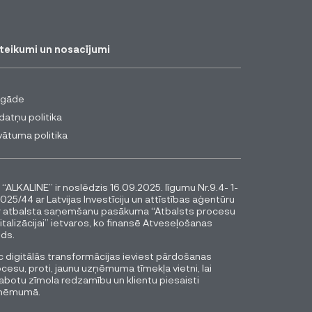
teikumi un nosacījumi
egāde
datņu politika
vātuma politika
 “ALKALINE” ir noslēdzis 16.09.2025. līgumu Nr.9.4- 1-
025/44 ar Latvijas Investīciju un attīstības aģentūru
r atbalsta saņemšanu pasākuma “Atbalsts procesu
italizācijai” ietvaros, ko finansē Atveseļošanas
ds.
 digitālās transformācijas ieviest pārdošanas
cesu, proti, jaunu uzņēmuma tīmekļa vietni, lai
abotu zīmola redzamību un klientu piesaisti
ņēmumā.