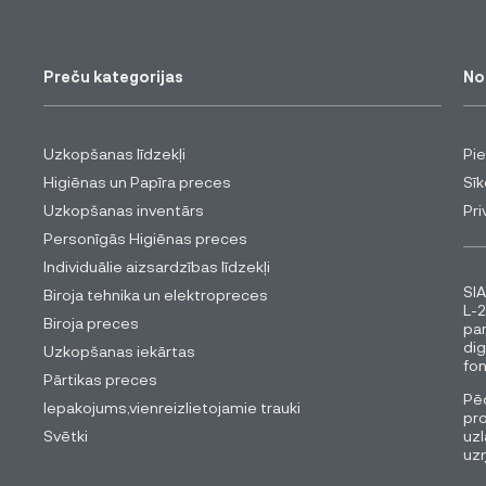
Preču kategorijas
No
Uzkopšanas līdzekļi
Pi
Higiēnas un Papīra preces
Sīk
Uzkopšanas inventārs
Pri
Personīgās Higiēnas preces
Individuālie aizsardzības līdzekļi
SIA
Biroja tehnika un elektropreces
L-2
Biroja preces
pa
dig
Uzkopšanas iekārtas
fon
Pārtikas preces
Pēc
Iepakojums,vienreizlietojamie trauki
pro
Svētki
uzl
uz