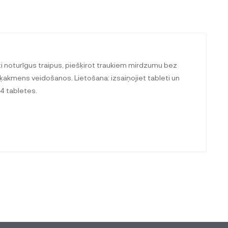
 noturīgus traipus, piešķirot traukiem mirdzumu bez
akmens veidošanos. Lietošana: izsaiņojiet tableti un
4 tabletes.