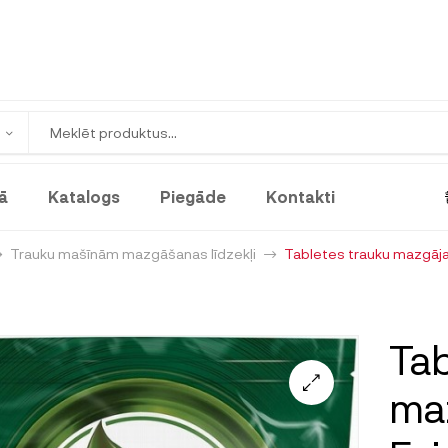
ā
Katalogs
Piegāde
Kontakti
Trauku mašīnām mazgāšanas līdzekļi
Tabletes trauku mazgājam
Tab
maz