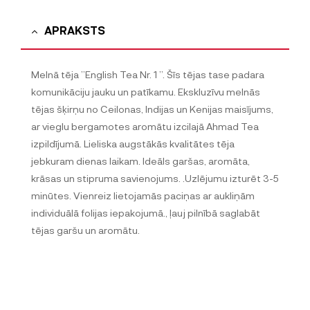
APRAKSTS
Melnā tēja ”English Tea Nr. 1 ”. Šīs tējas tase padara
komunikāciju jauku un patīkamu. Ekskluzīvu melnās
tējas šķirņu no Ceilonas, Indijas un Kenijas maisījums,
ar vieglu bergamotes aromātu izcilajā Ahmad Tea
izpildījumā. Lieliska augstākās kvalitātes tēja
jebkuram dienas laikam. Ideāls garšas, aromāta,
krāsas un stipruma savienojums. .Uzlējumu izturēt 3-5
minūtes. Vienreiz lietojamās paciņas ar aukliņām
individuālā folijas iepakojumā., ļauj pilnībā saglabāt
tējas garšu un aromātu.