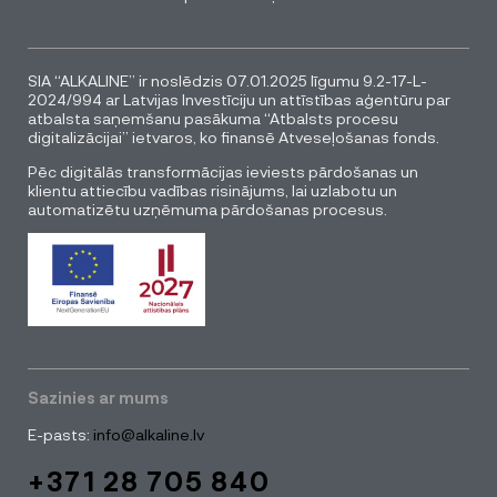
SIA “ALKALINE” ir noslēdzis 07.01.2025 līgumu 9.2-17-L-
2024/994 ar Latvijas Investīciju un attīstības aģentūru par
atbalsta saņemšanu pasākuma “Atbalsts procesu
digitalizācijai” ietvaros, ko finansē Atveseļošanas fonds.
Pēc digitālās transformācijas ieviests pārdošanas un
klientu attiecību vadības risinājums, lai uzlabotu un
automatizētu uzņēmuma pārdošanas procesus.
Sazinies ar mums
E-pasts:
info@alkaline.lv
+371 28 705 840