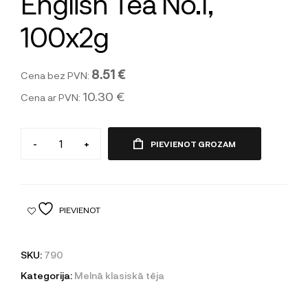
English Tea No.1,
100x2g
8.51 €
Cena bez PVN:
10.30 €
Cena ar PVN:
-
+
PIEVIENOT GROZAM
PIEVIENOT
SKU:
790
Kategorija:
Melnā klasiskā tēja