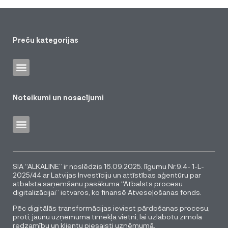
Preču kategorijas
Noteikumi un nosacījumi
SIA “ALKALINE” ir noslēdzis 16.09.2025. līgumu Nr.9.4- 1-L-
2025/44 ar Latvijas Investīciju un attīstības aģentūru par
atbalsta saņemšanu pasākuma “Atbalsts procesu
digitalizācijai” ietvaros, ko finansē Atveseļošanas fonds.
Pēc digitālās transformācijas ieviest pārdošanas procesu,
proti, jaunu uzņēmuma tīmekļa vietni, lai uzlabotu zīmola
redzamību un klientu piesaisti uzņēmumā.