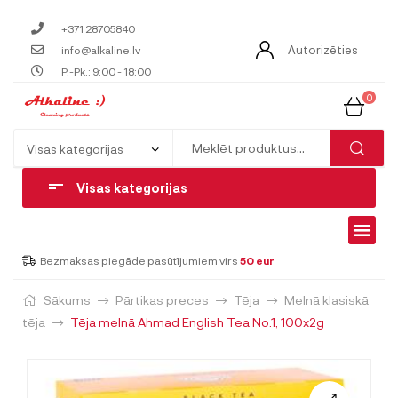
+371 28705840
Autorizēties
info@alkaline.lv
P.-Pk.: 9:00 - 18:00
0
Visas kategorijas
Bezmaksas piegāde pasūtījumiem virs
50 eur
Sākums
Pārtikas preces
Tēja
Melnā klasiskā
tēja
Tēja melnā Ahmad English Tea No.1, 100x2g