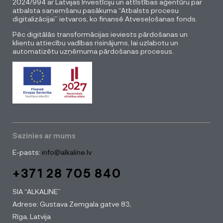
2024/994 ar Latvijas Investīciju un attīstības aģentūru par
atbalsta saņemšanu pasākuma “Atbalsts procesu
digitalizācijai” ietvaros, ko finansē Atveseļošanas fonds.
Pēc digitālās transformācijas ieviests pārdošanas un
klientu attiecību vadības risinājums, lai uzlabotu un
automatizētu uzņēmuma pārdošanas procesus.
Sazinies ar mums
E-pasts:
info@alkaline.lv
+371 28 705 840
SIA “ALKALINE”
Adrese: Gustava Zemgala gatve 83,
Rīga, Latvija