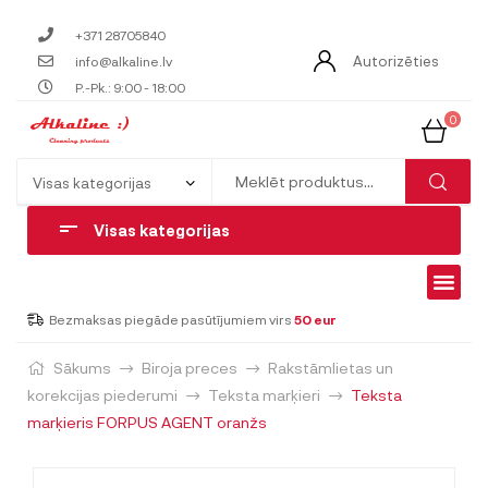
+371 28705840
Autorizēties
info@alkaline.lv
P.-Pk.: 9:00 - 18:00
0
Visas kategorijas
Bezmaksas piegāde pasūtījumiem virs
50 eur
Sākums
Biroja preces
Rakstāmlietas un
korekcijas piederumi
Teksta marķieri
Teksta
marķieris FORPUS AGENT oranžs