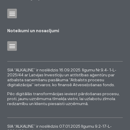
Noteikumi un nosacījumi
SIA “ALKALINE” ir noslēdzis 16.09.2025. līgumu Nr.9.4- 1-L-
2025/44 ar Latvijas Investīciju un attīstības aģentūru par
atbalsta saņemšanu pasākuma “Atbalsts procesu
digitalizācijai” ietvaros, ko finansē Atveseļošanas fonds.
Pēc digitālās transformācijas ieviest pārdošanas procesu,
proti, jaunu uzņēmuma tīmekļa vietni, lai uzlabotu zīmola
redzamību un klientu piesaisti uzņēmumā.
SIA “ALKALINE” ir noslēdzis 07.01.2025 līgumu 9.2-17-L-