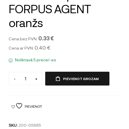
FORPUS AGENT
oranžs
0.33 €
Cena bez PVN:
0.40 €
Cena ar PVN:
Noliktavā 5 prece/-es
-
+
PIEVIENOT GROZAM
PIEVIENOT
SKU:
200-05885