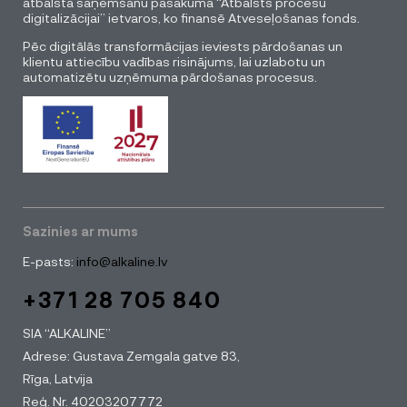
atbalsta saņemšanu pasākuma “Atbalsts procesu
digitalizācijai” ietvaros, ko finansē Atveseļošanas fonds.
Pēc digitālās transformācijas ieviests pārdošanas un
klientu attiecību vadības risinājums, lai uzlabotu un
automatizētu uzņēmuma pārdošanas procesus.
Sazinies ar mums
E-pasts:
info@alkaline.lv
+371 28 705 840
SIA “ALKALINE”
Adrese: Gustava Zemgala gatve 83,
Rīga, Latvija
Reģ. Nr. 40203207772