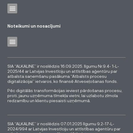
Noteikumi un nosacījumi
SIA “ALKALINE” ir noslēdzis 16.09.2025. līgumu Nr.9.4- 1-L-
2025/44 ar Latvijas Investīciju un attīstības aģentūru par
atbalsta saņemšanu pasākuma “Atbalsts procesu
digitalizācijai” ietvaros, ko finansē Atveseļošanas fonds.
Pēc digitālās transformācijas ieviest pārdošanas procesu,
proti, jaunu uzņēmuma tīmekļa vietni, lai uzlabotu zīmola
redzamību un klientu piesaisti uzņēmumā.
SIA “ALKALINE” ir noslēdzis 07.01.2025 līgumu 9.2-17-L-
2024/994 ar Latvijas Investīciju un attīstības aģentūru par