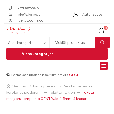
+371 28705840
Autorizēties
info@alkaline.lv
P.-Pk.: 9:00 - 18:00
0
Visas kategorijas
Bezmaksas piegāde pasūtījumiem virs
50 eur
Sākums
Biroja preces
Rakstāmlietas un
korekcijas piederumi
Teksta marķieri
Teksta
marķieru komplekts CENTRUM, 1-5mm, 4 krāsas