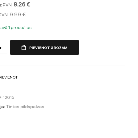
8.26 €
z PVN:
9.99 €
 PVN:
tavā 1 prece/-es
+
PIEVIENOT GROZAM
PIEVIENOT
-12615
ja:
Tintes pildspalvas