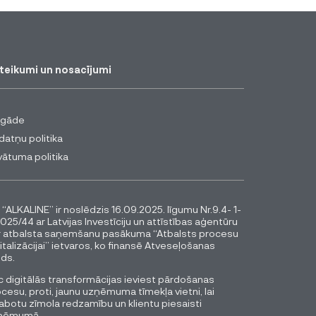
teikumi un nosacījumi
egāde
datņu politika
vātuma politika
 “ALKALINE” ir noslēdzis 16.09.2025. līgumu Nr.9.4- 1-
025/44 ar Latvijas Investīciju un attīstības aģentūru
r atbalsta saņemšanu pasākuma “Atbalsts procesu
italizācijai” ietvaros, ko finansē Atveseļošanas
ds.
 digitālās transformācijas ieviest pārdošanas
cesu, proti, jaunu uzņēmuma tīmekļa vietni, lai
abotu zīmola redzamību un klientu piesaisti
ņēmumā.