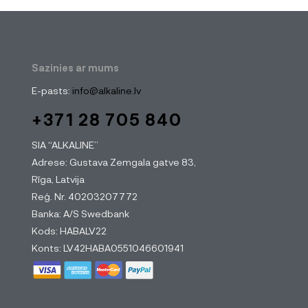
Sazinies ar mums
E-pasts:
info@alkaline.lv
+371 28 705 840
SIA “ALKALINE”
Adrese: Gustava Zemgala gatve 83,
Rīga, Latvija
Reģ. Nr. 40203207772
Banka: A/S Swedbank
Kods: HABALV22
Konts: LV42HABA0551046601941