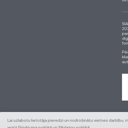
SIA
202
pa
dig
fon
Pēc
kli
au
Lai uzlabotu lietotāja pieredzi un nodrošinātu vietnes darbību, 
iegūt
Privātuma politikā
un
Sīkdatņu politikā
.