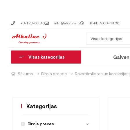
+371 28705840
info@alkaline.lv
P.-Pk.: 9:00 - 18:00
Visas kategorijas
Galven
Visas kategorijas
Sākums
Biroja preces
Rakstāmlietas un korekcijas
Kategorijas
Biroja preces