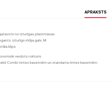
APRAKSTS
zgatavots no izturīgas plastmasas
egants, izturīgs irīdija gals, M
etāla klips
onomiski veidots rokturis
riekš Combi tintes kasetnēm un standarta tintes kasetnēm.