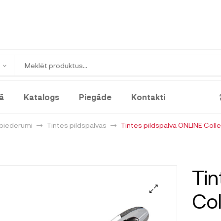
ā
Katalogs
Piegāde
Kontakti
 piederumi
Tintes pildspalvas
Tintes pildspalva ONLINE Colle
Tin
Col