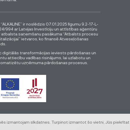
 “ALKALINE” ir noslēdzis 07.01.2025 līgumu 9.2-17-L-
4/994 ar Latvijas Investīciju un attīstības aģentūru
r atbalsta saņemšanu pasākuma “Atbalsts procesu
italizācijai” ietvaros, ko finansē Atveseļošanas
ds.
 digitālās transformācijas ieviests pārdošanas un
entu attiecību vadības risinājums, lai uzlabotu un
tomatizētu uzņēmuma pārdošanas procesus.
mēs izmantojam sīkdatnes. Turpinot izmantot šo vietni, Jūs piekrītat
© All rights reserved