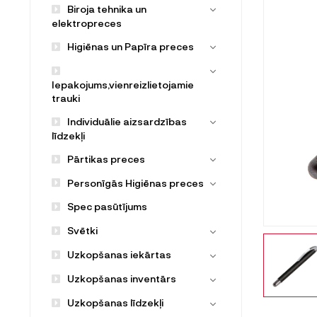
Biroja tehnika un
elektropreces
Higiēnas un Papīra preces
Iepakojums,vienreizlietojamie
trauki
Individuālie aizsardzības
līdzekļi
Pārtikas preces
Personīgās Higiēnas preces
Spec pasūtījums
Svētki
Uzkopšanas iekārtas
Uzkopšanas inventārs
Uzkopšanas līdzekļi