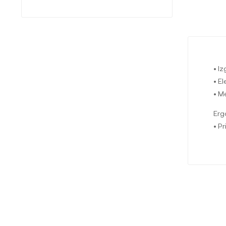
• I
• El
• M
Erg
• P