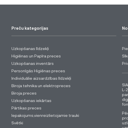
Preču kategorijas
No
Uzkopšanas līdzekļi
Pi
Higiēnas un Papīra preces
Sīk
Uzkopšanas inventārs
Pri
Personīgās Higiēnas preces
Individuālie aizsardzības līdzekļi
SIA
Biroja tehnika un elektropreces
L-2
Biroja preces
pa
dig
Uzkopšanas iekārtas
fon
Pārtikas preces
Pēc
Iepakojums,vienreizlietojamie trauki
pro
Svētki
uzl
uz