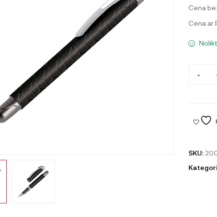
Cena be
Cena ar
Nolik
-
SKU:
200
Kategori