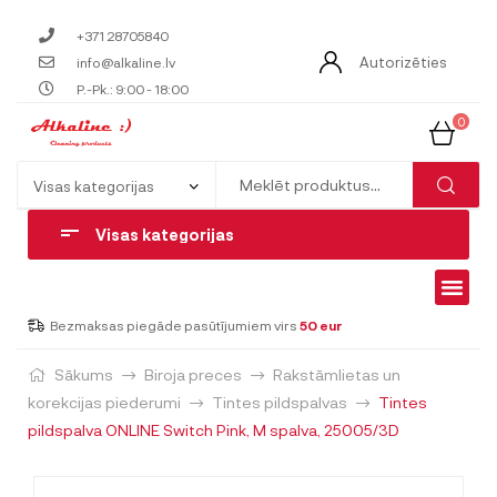
+371 28705840
Autorizēties
info@alkaline.lv
P.-Pk.: 9:00 - 18:00
0
Visas kategorijas
Bezmaksas piegāde pasūtījumiem virs
50 eur
Sākums
Biroja preces
Rakstāmlietas un
korekcijas piederumi
Tintes pildspalvas
Tintes
pildspalva ONLINE Switch Pink, M spalva, 25005/3D