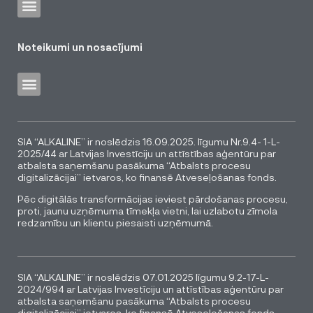
Noteikumi un nosacījumi
SIA “ALKALINE” ir noslēdzis 16.09.2025. līgumu Nr.9.4- 1-L-
2025/44 ar Latvijas Investīciju un attīstības aģentūru par
atbalsta saņemšanu pasākuma “Atbalsts procesu
digitalizācijai” ietvaros, ko finansē Atveseļošanas fonds.
Pēc digitālās transformācijas ieviest pārdošanas procesu,
proti, jaunu uzņēmuma tīmekļa vietni, lai uzlabotu zīmola
redzamību un klientu piesaisti uzņēmumā.
SIA “ALKALINE” ir noslēdzis 07.01.2025 līgumu 9.2-17-L-
2024/994 ar Latvijas Investīciju un attīstības aģentūru par
atbalsta saņemšanu pasākuma “Atbalsts procesu
digitalizācijai” ietvaros, ko finansē Atveseļošanas fonds.