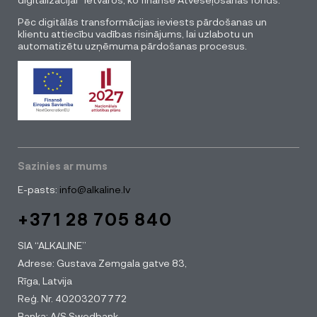
Pēc digitālās transformācijas ieviests pārdošanas un
klientu attiecību vadības risinājums, lai uzlabotu un
automatizētu uzņēmuma pārdošanas procesus.
Sazinies ar mums
E-pasts:
info@alkaline.lv
+371 28 705 840
SIA “ALKALINE”
Adrese: Gustava Zemgala gatve 83,
Rīga, Latvija
Reģ. Nr. 40203207772
Banka: A/S Swedbank