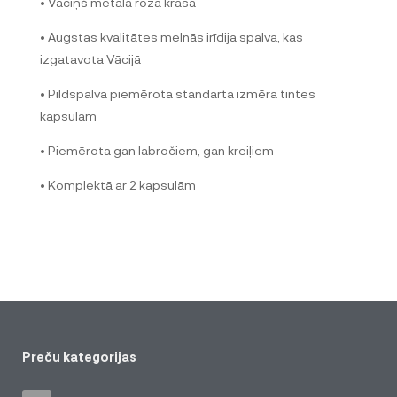
• Vāciņš metāla rozā krāsā
• Augstas kvalitātes melnās irīdija spalva, kas
izgatavota Vācijā
• Pildspalva piemērota standarta izmēra tintes
kapsulām
• Piemērota gan labročiem, gan kreiļiem
• Komplektā ar 2 kapsulām
Preču kategorijas