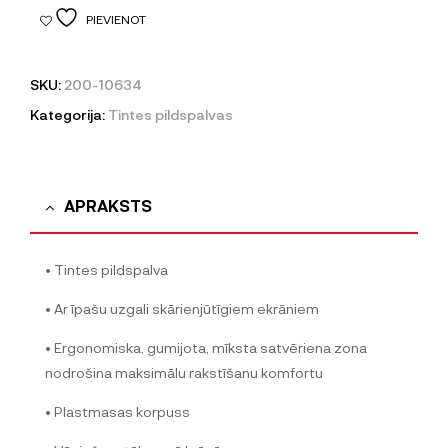
PIEVIENOT
SKU:
200-10634
Kategorija:
Tintes pildspalvas
APRAKSTS
• Tintes pildspalva
• Ar īpašu uzgali skārienjūtīgiem ekrāniem
• Ergonomiska, gumijota, mīksta satvēriena zona
nodrošina maksimālu rakstīšanu komfortu
• Plastmasas korpuss