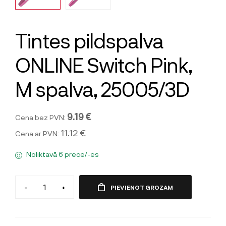
Tintes pildspalva
ONLINE Switch Pink,
M spalva, 25005/3D
9.19 €
Cena bez PVN:
11.12 €
Cena ar PVN:
Noliktavā 6 prece/-es
-
+
PIEVIENOT GROZAM