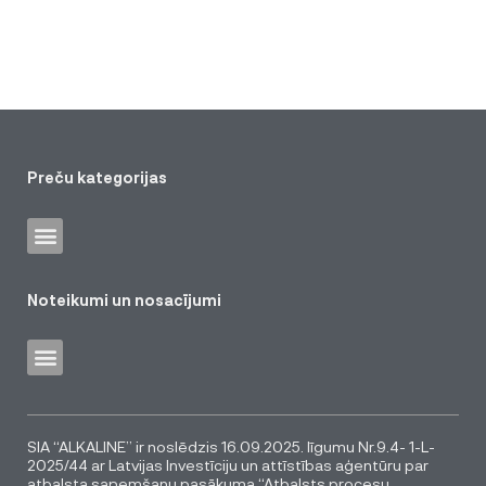
Preču kategorijas
Noteikumi un nosacījumi
SIA “ALKALINE” ir noslēdzis 16.09.2025. līgumu Nr.9.4- 1-L-
2025/44 ar Latvijas Investīciju un attīstības aģentūru par
atbalsta saņemšanu pasākuma “Atbalsts procesu