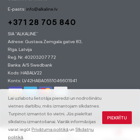
E-pasts:
info@alkaline.lv
+371 28 705 840
SIA “ALKALINE”
Adrese: Gustava Zemgala gatve 83,
Rīga, Latvija
Reģ. Nr. 40203207772
Banka: A/S Swedbank
Kods: HABALV22
Konts: LV42HABA0551046601941
Lai uzlabotu lietotāja pieredzi un nodrošinātu
vietnes darbību, mēs izmantojam sīkdatnes.
Turpinot izmantot šo vietni, Jūs piekrītat
PIEKRĪTU
© All rights reserved
sīkdatņu izmantošanai. Vairāk informācijas
varat iegūt
Privātuma politikā
un
Sīkdatņu
0
politikā
.