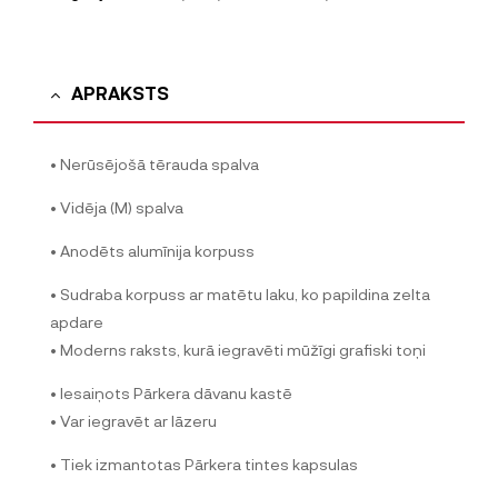
APRAKSTS
• Nerūsējošā tērauda spalva
• Vidēja (M) spalva
• Anodēts alumīnija korpuss
• Sudraba korpuss ar matētu laku, ko papildina zelta
apdare
• Moderns raksts, kurā iegravēti mūžīgi grafiski toņi
• Iesaiņots Pārkera dāvanu kastē
• Var iegravēt ar lāzeru
• Tiek izmantotas Pārkera tintes kapsulas