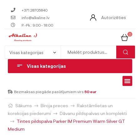
+371 28705840
Autorizēties
info@alkaline.lv
P.-Pk.: 9:00 - 18:00
0
Visas kategorijas
Bezmaksas piegāde pasūtījumiem virs
50 eur
Sākums
Biroja preces
Rakstāmlietas un
korekcijas piederumi
Dāvanu pildspalvas un komplekti
Tintes pildspalva Parker IM Premium Warm Silver GT
Medium