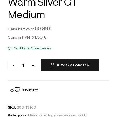
Warm Silver GT
Medium
50.89 €
Cena bez PVN:
61.58 €
Cena ar PVN:
Noliktavā 4 prece/-es
-
+
PIEVIENOT GROZAM
PIEVIENOT
SKU:
200-13160
Kategorija:
Dāvanu pildspalvas un komplekti