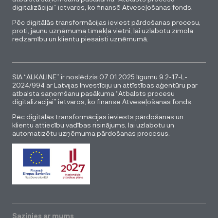
digitalizācijai” ietvaros, ko finansē Atveseļošanas fonds.
Pēc digitālās transformācijas ieviest pārdošanas procesu,
proti, jaunu uzņēmuma tīmekļa vietni, lai uzlabotu zīmola
redzamību un klientu piesaisti uzņēmumā.
SIA “ALKALINE” ir noslēdzis 07.01.2025 līgumu 9.2-17-L-
2024/994 ar Latvijas Investīciju un attīstības aģentūru par
atbalsta saņemšanu pasākuma “Atbalsts procesu
digitalizācijai” ietvaros, ko finansē Atveseļošanas fonds.
Pēc digitālās transformācijas ieviests pārdošanas un
klientu attiecību vadības risinājums, lai uzlabotu un
automatizētu uzņēmuma pārdošanas procesus.
Sazinies ar mums