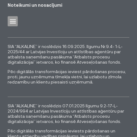
Noteikumi un nosacījumi
SIA “ALKALINE” ir noslēdzis 16.09.2025. līgumu Nr.9.4- 1-L-
2025/44 ar Latvijas Investīciju un attīstības aģentūru par
atbalsta saņemšanu pasākuma “Atbalsts procesu
digitalizācijai” ietvaros, ko finansē Atveseļošanas fonds.
Pēc digitālās transformācijas ieviest pārdošanas procesu,
proti, jaunu uzņēmuma tīmekļa vietni, lai uzlabotu zīmola
redzamību un klientu piesaisti uzņēmumā.
SIA “ALKALINE” ir noslēdzis 07.01.2025 līgumu 9.2-17-L-
2024/994 ar Latvijas Investīciju un attīstības aģentūru par
atbalsta saņemšanu pasākuma “Atbalsts procesu
digitalizācijai” ietvaros, ko finansē Atveseļošanas fonds.
Pēc digitālās transformācijas ieviests pārdošanas un
klientu attiecību vadības risinājums, lai uzlabotu un