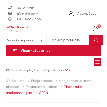
+371 28705840
Autorizēties
info@alkaline.lv
P.-Pk.: 9:00 - 18:00
0
Visas kategorijas
Bezmaksas piegāde pasūtījumiem virs
50 eur
Sākums
Biroja preces
Marķēšanas uzlīmes,
pistoles
Piederumi pistolēm
Tintes rullis
marķēšanas pistolei OPEN