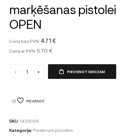
marķēšanas pistolei
OPEN
4.71 €
Cena bez PVN:
5.70 €
Cena ar PVN:
-
+
PIEVIENOT GROZAM
PIEVIENOT
SKU:
1423009
Kategorija:
Piederumi pistolēm