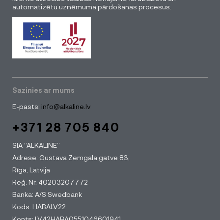
automatizētu uzņēmuma pārdošanas procesus.
Sazinies ar mums
E-pasts:
info@alkaline.lv
+371 28 705 840
SIA “ALKALINE”
Adrese: Gustava Zemgala gatve 83,
Rīga, Latvija
Reģ. Nr. 40203207772
Banka: A/S Swedbank
Kods: HABALV22
Konts: LV42HABA0551046601941