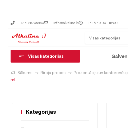
+371 28705840
info@alkaline.lv
P.-Pk.: 9:00 - 18:00
Visas kategorijas
Galven
Visas kategorijas
Sākums
Biroja preces
Prezentāciju un konferenču 
ml
Kategorijas