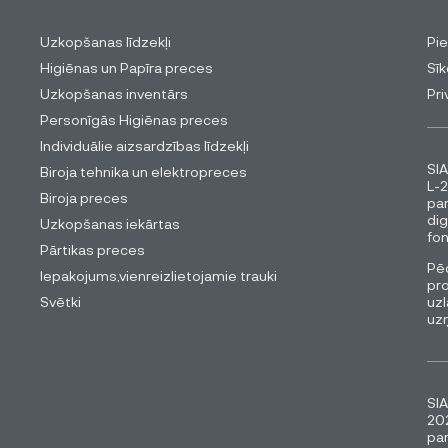
Uzkopšanas līdzekļi
Pi
Higiēnas un Papīra preces
Sīk
Uzkopšanas inventārs
Pri
Personīgās Higiēnas preces
Individuālie aizsardzības līdzekļi
SIA
Biroja tehnika un elektropreces
L-2
Biroja preces
pa
dig
Uzkopšanas iekārtas
fon
Pārtikas preces
Pēc
Iepakojums,vienreizlietojamie trauki
pro
Svētki
uzl
uz
SIA
202
pa