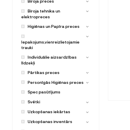
Biroja preces
Biroja tehnika un
elektropreces
Higiēnas un Papīra preces
Iepakojums,vienreizlietojamie
trauki
Individuālie aizsardzības
līdzekļi
Pārtikas preces
Personīgās Higiēnas preces
Spec pasūtījums
Svētki
Uzkopšanas iekārtas
Uzkopšanas inventārs