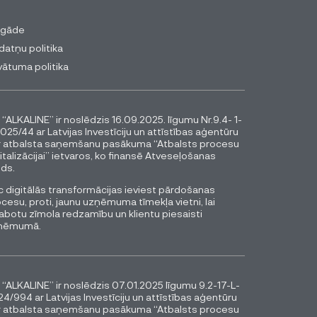
egāde
datņu politika
vātuma politika
 “ALKALINE” ir noslēdzis 16.09.2025. līgumu Nr.9.4- 1-
025/44 ar Latvijas Investīciju un attīstības aģentūru
r atbalsta saņemšanu pasākuma “Atbalsts procesu
italizācijai” ietvaros, ko finansē Atveseļošanas
ds.
 digitālās transformācijas ieviest pārdošanas
cesu, proti, jaunu uzņēmuma tīmekļa vietni, lai
abotu zīmola redzamību un klientu piesaisti
ņēmumā.
 “ALKALINE” ir noslēdzis 07.01.2025 līgumu 9.2-17-L-
4/994 ar Latvijas Investīciju un attīstības aģentūru
r atbalsta saņemšanu pasākuma “Atbalsts procesu