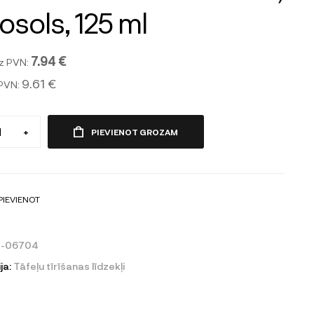
osols, 125 ml
7.94 €
z PVN:
9.61 €
 PVN:
+
PIEVIENOT GROZAM
PIEVIENOT
0-06704
ja:
Tāfeļu tīrīšanas līdzekļi