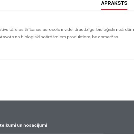
APRAKSTS
ktīvs tāfeles tīrīšanas aerosols ir videi draudzīgs: bioloģiski noārdā
atavots no bioloģiski noārdāmiem produktiem, bez smaržas
teikumi un nosacījumi