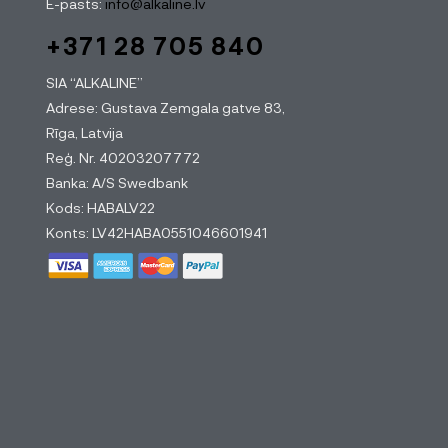
E-pasts:
info@alkaline.lv
+371 28 705 840
SIA “ALKALINE”
Adrese: Gustava Zemgala gatve 83,
Rīga, Latvija
Reģ. Nr. 40203207772
Banka: A/S Swedbank
Kods: HABALV22
Konts: LV42HABA0551046601941