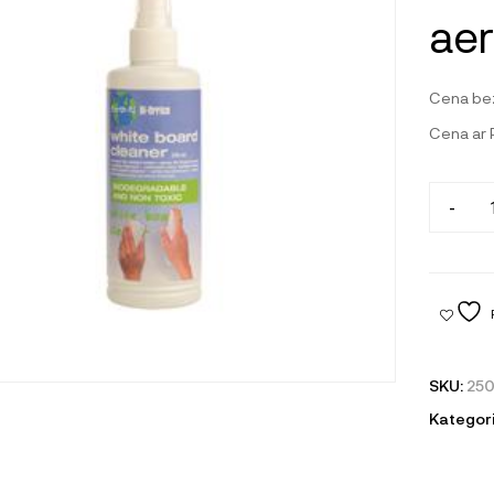
aer
Cena be
Cena ar
-
SKU:
25
Kategori