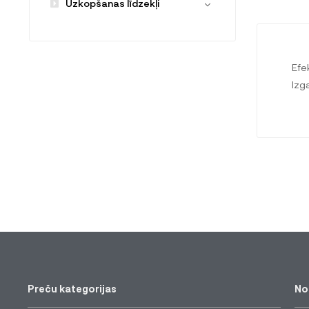
Uzkopšanas līdzekļi
Efe
Izg
Preču kategorijas
No