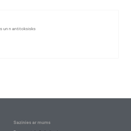
ms un n antitoksisks
Sazinies ar mums