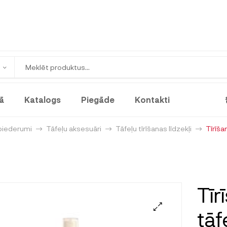
ā
Katalogs
Piegāde
Kontakti
piederumi
Tāfeļu aksesuāri
Tāfeļu tīrīšanas līdzekļi
Tīrīša
Tīr
tāf