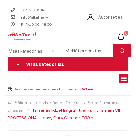
+371 28705840
Autorizēties
info@alkaline.lv
P.-Pk.: 9:00 - 18:00
0
Visas kategorijas
Bezmaksas piegāde pasūtījumiem virs
50 eur
Sākums
Uzkopšanas līdzekļi
Speciālu virsmu
tīrīšanai
Tīrīšanas līdzeklis grūti tīrāmām virsmām CIF
PROFESSIONAL Heavy Duty Cleaner, 750 ml