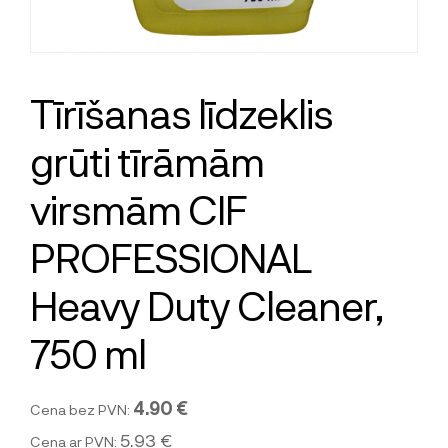
Tīrīšanas līdzeklis
grūti tīrāmām
virsmām CIF
PROFESSIONAL
Heavy Duty Cleaner,
750 ml
4.90 €
Cena bez PVN:
5.93 €
Cena ar PVN: