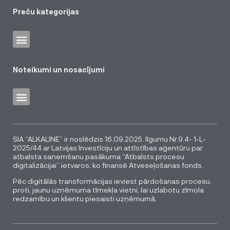
Preču kategorijas
Noteikumi un nosacījumi
SIA “ALKALINE” ir noslēdzis 16.09.2025. līgumu Nr.9.4- 1-L-
2025/44 ar Latvijas Investīciju un attīstības aģentūru par
atbalsta saņemšanu pasākuma “Atbalsts procesu
digitalizācijai” ietvaros, ko finansē Atveseļošanas fonds.
Pēc digitālās transformācijas ieviest pārdošanas procesu,
proti, jaunu uzņēmuma tīmekļa vietni, lai uzlabotu zīmola
redzamību un klientu piesaisti uzņēmumā.