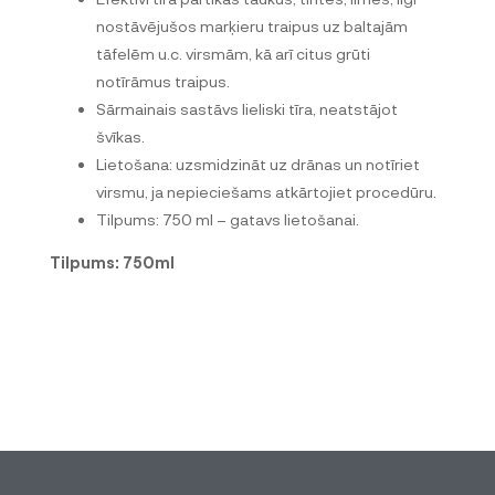
nostāvējušos marķieru traipus uz baltajām
tāfelēm u.c. virsmām, kā arī citus grūti
notīrāmus traipus.
Sārmainais sastāvs lieliski tīra, neatstājot
švīkas.
Lietošana: uzsmidzināt uz drānas un notīriet
virsmu, ja nepieciešams atkārtojiet procedūru.
Tilpums: 750 ml – gatavs lietošanai.
Tilpums: 750ml