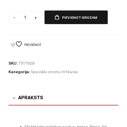
-
+
PIEVIENOT GROZAM
PIEVIENOT
SKU:
7517928
Kategorija:
Speciālu virsmu tīrīšanai
APRAKSTS
Efektīvi tīra pārtikas taukus, tintes, līmes, ilgi