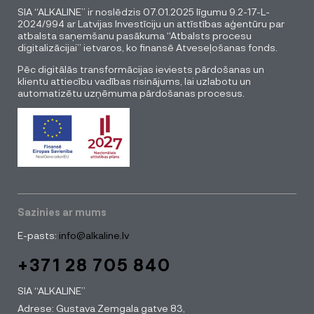
SIA “ALKALINE” ir noslēdzis 07.01.2025 līgumu 9.2-17-L-
2024/994 ar Latvijas Investīciju un attīstības aģentūru par
atbalsta saņemšanu pasākuma “Atbalsts procesu
digitalizācijai” ietvaros, ko finansē Atveseļošanas fonds.
Pēc digitālās transformācijas ieviests pārdošanas un
klientu attiecību vadības risinājums, lai uzlabotu un
automatizētu uzņēmuma pārdošanas procesus.
Sazinies ar mums
E-pasts:
info@alkaline.lv
+371 28 705 840
SIA “ALKALINE”
Adrese: Gustava Zemgala gatve 83,