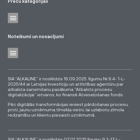
Preču kategorijas
Noteikumi un nosacījumi
SIA “ALKALINE” ir noslēdzis 16.09.2025. līgumu Nr.9.4- 1-L-
2025/44 ar Latvijas Investīciju un attīstības aģentūru par
atbalsta saņemšanu pasākuma “Atbalsts procesu
digitalizācijai” ietvaros, ko finansē Atveseļošanas fonds.
Pēc digitālās transformācijas ieviest pārdošanas procesu,
proti, jaunu uzņēmuma tīmekļa vietni, lai uzlabotu zīmola
redzamību un klientu piesaisti uzņēmumā.
SIA “ALKALINE” ir noslēdzis 07.01.2025 līgumu 9.2-17-L-