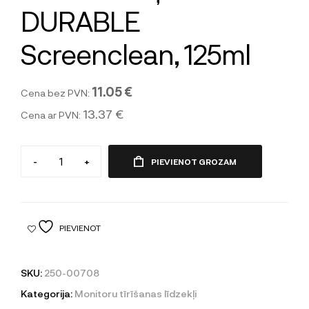
DURABLE
Screenclean, 125ml
11.05 €
Cena bez PVN:
13.37 €
Cena ar PVN:
-
+
PIEVIENOT GROZAM
PIEVIENOT
SKU:
250-00708
Kategorija:
Monitoru tīrīšanas līdzekļi