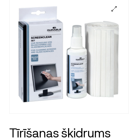
Tīrīšanas šķidrums