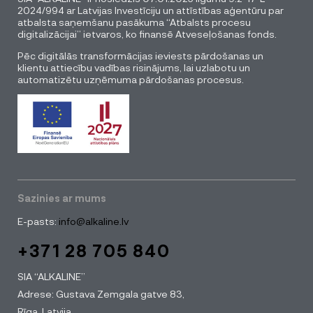
2024/994 ar Latvijas Investīciju un attīstības aģentūru par
atbalsta saņemšanu pasākuma “Atbalsts procesu
digitalizācijai” ietvaros, ko finansē Atveseļošanas fonds.
Pēc digitālās transformācijas ieviests pārdošanas un
klientu attiecību vadības risinājums, lai uzlabotu un
automatizētu uzņēmuma pārdošanas procesus.
Sazinies ar mums
E-pasts:
info@alkaline.lv
+371 28 705 840
SIA “ALKALINE”
Adrese: Gustava Zemgala gatve 83,
Rīga, Latvija