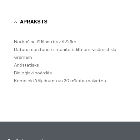
APRAKSTS
Nodrošina tīrīšanu bez švīkām
Datoru monitoriem, monitoru filtriem, visām stikla
virsmām
Antistatisks
Bioloģiski noārdās
Komplektā šķidrums un 20 mīkstas salvetes