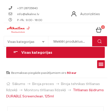
+371 28705840
Autorizēties
info@alkaline.lv
P.-Pk.: 9:00 - 18:00
0
Visas kategorijas
Bezmaksas piegāde pasūtījumiem virs
50 eur
Sākums
Biroja preces
Biroja tehnikas tīrīšanas
līdzekļi
Monitoru tīrīšanas līdzekļi
Tīrīšanas šķidrums
DURABLE Screenclean, 125ml