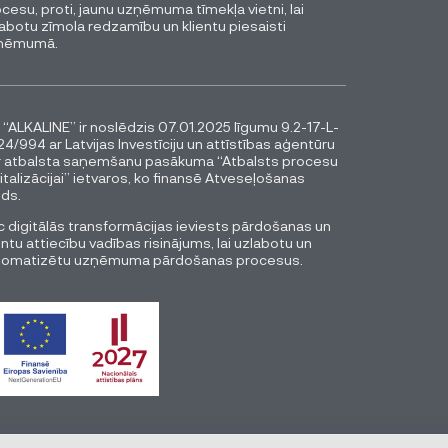
cesu, proti, jaunu uzņēmuma tīmekļa vietni, lai
abotu zīmola redzamību un klientu piesaisti
ņēmumā.
 “ALKALINE” ir noslēdzis 07.01.2025 līgumu 9.2-17-L-
4/994 ar Latvijas Investīciju un attīstības aģentūru
r atbalsta saņemšanu pasākuma “Atbalsts procesu
italizācijai” ietvaros, ko finansē Atveseļošanas
ds.
 digitālās transformācijas ieviests pārdošanas un
entu attiecību vadības risinājums, lai uzlabotu un
tomatizētu uzņēmuma pārdošanas procesus.