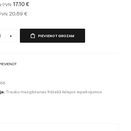
17.10 €
z PVN:
20.69 €
 PVN:
+
PIEVIENOT GROZAM
PIEVIENOT
666
ja:
Trauku mazgāšanas līdzekļi lielajos iepakojumos