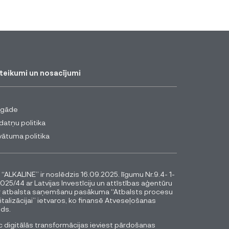
teikumi un nosacījumi
egāde
datņu politika
vātuma politika
 “ALKALINE” ir noslēdzis 16.09.2025. līgumu Nr.9.4- 1-
025/44 ar Latvijas Investīciju un attīstības aģentūru
r atbalsta saņemšanu pasākuma “Atbalsts procesu
italizācijai” ietvaros, ko finansē Atveseļošanas
ds.
 digitālās transformācijas ieviest pārdošanas