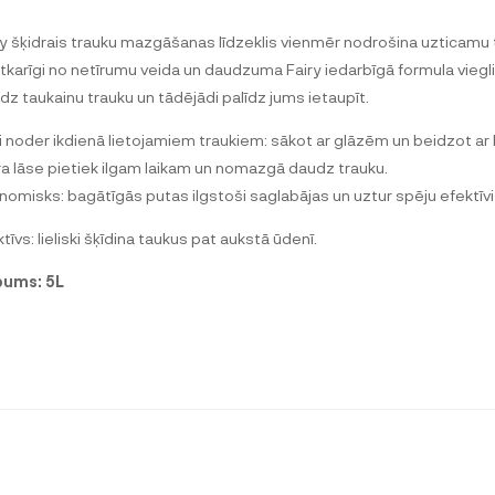
ry šķidrais trauku mazgāšanas līdzeklis vienmēr nodrošina uzticamu tī
tkarīgi no netīrumu veida un daudzuma Fairy iedarbīgā formula viegli 
dz taukainu trauku un tādējādi palīdz jums ietaupīt.
i noder ikdienā lietojamiem traukiem: sākot ar glāzēm un beidzot ar k
ra lāse pietiek ilgam laikam un nomazgā daudz trauku.
nomisks: bagātīgās putas ilgstoši saglabājas un uztur spēju efektīv
tīvs: lieliski šķīdina taukus pat aukstā ūdenī.
pums: 5L