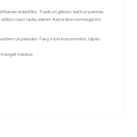
rīšanas iedarbību. Trauki un glāzes, katli un pannas,
izkļūst cauri tauku slānim. Katra lāse nomazgā ļoti
atliem un pannām. Fairy ir ļoti koncentrēts, tāpēc
i mazgāt traukus.