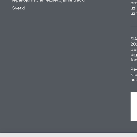
pro
Svētki
uzl
uz
SIA
202
pa
dig
fon
Pēc
kli
au