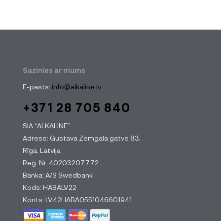
Sazinies ar mums
E-pasts:
info@alkaline.lv
+371 28 705 840
SIA “ALKALINE”
Adrese: Gustava Zemgala gatve 83,
Rīga, Latvija
Reģ. Nr. 40203207772
Banka: A/S Swedbank
Kods: HABALV22
Konts: LV42HABA0551046601941