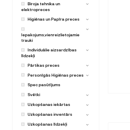
Biroja tehnika un
elektropreces
Higiēnas un Papīra preces
Iepakojums,vienreizlietojamie
trauki
Individuālie aizsardzības
līdzekļi
Pārtikas preces
Personīgās Higiēnas preces
Spec pasūtījums
Svētki
Uzkopšanas iekārtas
Uzkopšanas inventārs
Uzkopšanas līdzekļi