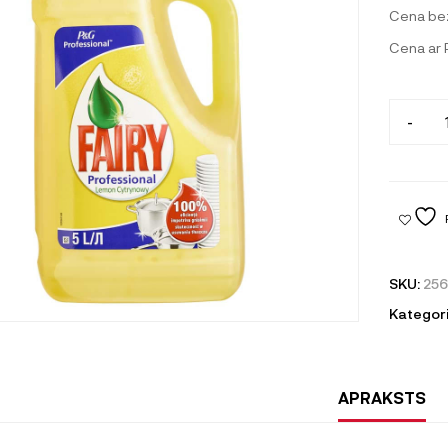
Cena be
Cena ar
-
SKU:
25
Kategori
APRAKSTS