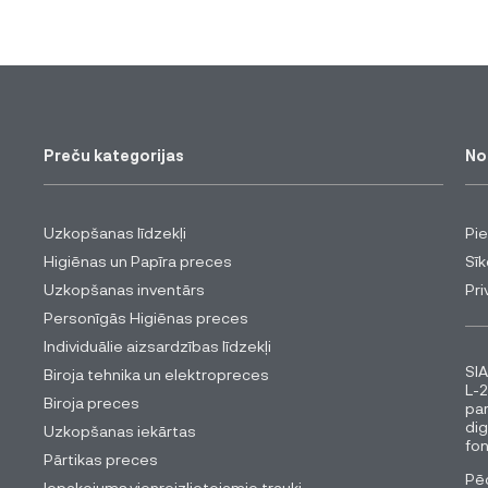
Preču kategorijas
No
Uzkopšanas līdzekļi
Pi
Higiēnas un Papīra preces
Sīk
Uzkopšanas inventārs
Pri
Personīgās Higiēnas preces
Individuālie aizsardzības līdzekļi
SIA
Biroja tehnika un elektropreces
L-2
Biroja preces
pa
dig
Uzkopšanas iekārtas
fon
Pārtikas preces
Pēc
Iepakojums,vienreizlietojamie trauki