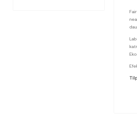
Fai
nea
dau
Lab
kat
Eko
Efek
Til