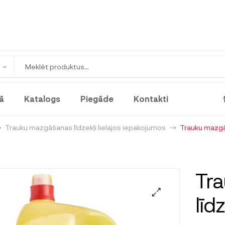
ā
Katalogs
Piegāde
Kontakti
Trauku mazgāšanas līdzekļi lielajos iepakojumos
Trauku mazgāš
Tr
līd