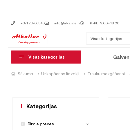
+371 28705840
info@alkaline.lv
P.-Pk.: 9:00 - 18:00
Visas kategorijas
Galven
Visas kategorijas
Sākums
Uzkopšanas līdzekļi
Trauku mazgāšanai
Kategorijas
Biroja preces