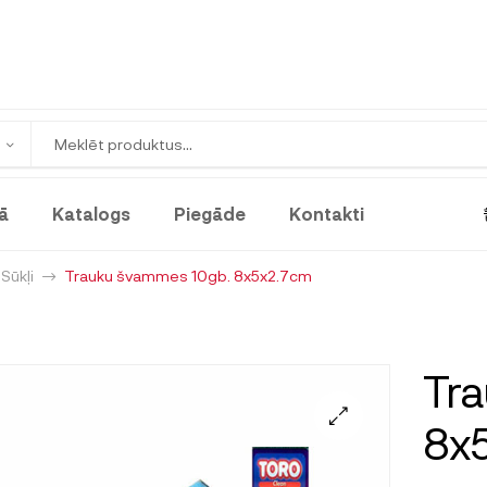
ā
Katalogs
Piegāde
Kontakti
Sūkļi
Trauku švammes 10gb. 8x5x2.7cm
Tr
8x