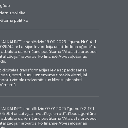
egāde
datņu politika
vātuma politika
 “ALKALINE” ir noslēdzis 16.09.2025. līgumu Nr.9.4- 1-
025/44 ar Latvijas Investīciju un attīstības aģentūru
r atbalsta saņemšanu pasākuma “Atbalsts procesu
italizācijai” ietvaros, ko finansē Atveseļošanas
ds.
 digitālās transformācijas ieviest pārdošanas
cesu, proti, jaunu uzņēmuma tīmekļa vietni, lai
abotu zīmola redzamību un klientu piesaisti
ņēmumā.
 “ALKALINE” ir noslēdzis 07.01.2025 līgumu 9.2-17-L-
4/994 ar Latvijas Investīciju un attīstības aģentūru
r atbalsta saņemšanu pasākuma “Atbalsts procesu
italizācijai” ietvaros, ko finansē Atveseļošanas
ds.