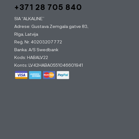
+371 28 705 840
SIA “ALKALINE”
Adrese: Gustava Zemgala gatve 83,
Rīga, Latvija
Reģ. Nr. 40203207772
Banka: A/S Swedbank
Kods: HABALV22
Konts: LV42HABA0551046601941