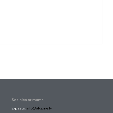
Sazinies ar mums
E-pasts:
info@alkaline.lv