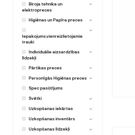
Biroja tehnika un
elektropreces
Higiēnas un Papīra preces
Iepakojums,vienreizlietojamie
trauki
Individuālie aizsardzības
līdzekļi
Pārtikas preces
Personīgās Higiēnas preces
Spec pasūtījums
Svētki
Uzkopšanas iekārtas
Uzkopšanas inventārs
Uzkopšanas līdzekļi