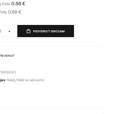
0.56 €
z PVN:
0.68 €
 PVN:
+
PIEVIENOT GROZAM
PIEVIENOT
01600001
jas:
Sūkļi
,
Sūkļi un abrazīvi