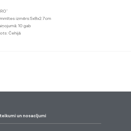
ORO”
mmītes izmērs:5x8x2.7cm
aiņojumā: 10 gab
ots: Čehijā
teikumi un nosacījumi