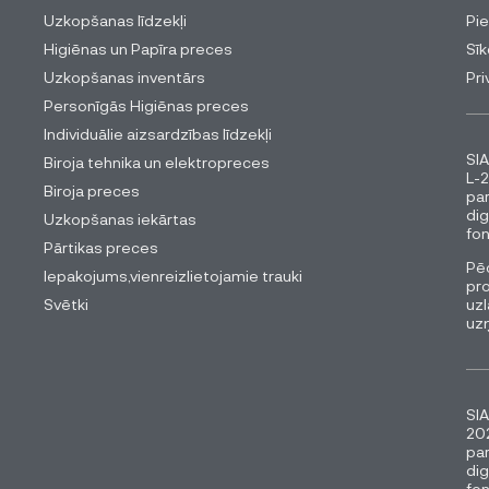
Uzkopšanas līdzekļi
Pi
Higiēnas un Papīra preces
Sīk
Uzkopšanas inventārs
Pri
Personīgās Higiēnas preces
Individuālie aizsardzības līdzekļi
SIA
Biroja tehnika un elektropreces
L-2
Biroja preces
pa
dig
Uzkopšanas iekārtas
fon
Pārtikas preces
Pēc
Iepakojums,vienreizlietojamie trauki
pro
Svētki
uzl
uz
SIA
202
pa
dig
fon