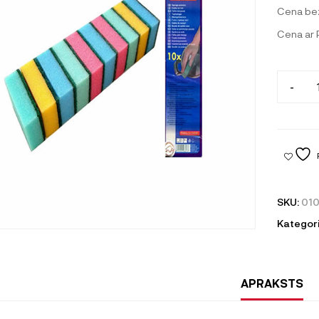
Cena be
Cena ar
-
SKU:
01
Kategori
APRAKSTS