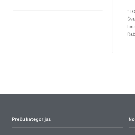
“T
Šva
Ies
Raž
Preču kategorijas
No