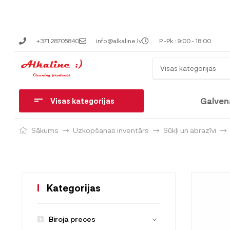
+371 28705840
info@alkaline.lv
P.-Pk.: 9:00 - 18:00
Visas kategorijas
Galven
Visas kategorijas
Sākums
Uzkopšanas inventārs
Sūkļi un abrazīvi
Kategorijas
Biroja preces