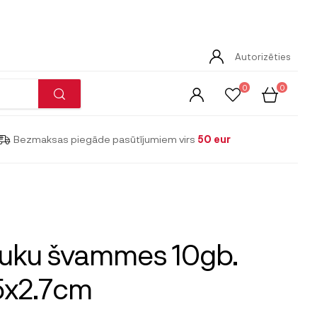
Autorizēties
0
0
Bezmaksas piegāde pasūtījumiem virs
50 eur
auku švammes 10gb.
5x2.7cm