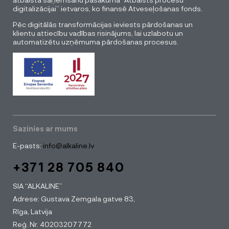
digitalizācijai” ietvaros, ko finansē Atveseļošanas fonds.
Pēc digitālās transformācijas ieviests pārdošanas un
klientu attiecību vadības risinājums, lai uzlabotu un
automatizētu uzņēmuma pārdošanas procesus.
Sazinies ar mums
E-pasts:
info@alkaline.lv
+371 28 705 840
SIA “ALKALINE”
Adrese: Gustava Zemgala gatve 83,
Rīga, Latvija
Reģ. Nr. 40203207772