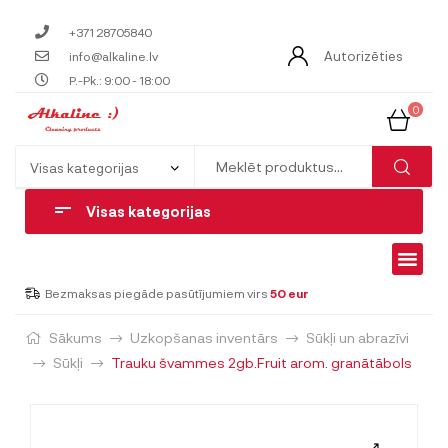
+371 28705840
Autorizēties
info@alkaline.lv
P.-Pk.: 9:00 - 18:00
0
Visas kategorijas
Bezmaksas piegāde pasūtījumiem virs
50 eur
Sākums
Uzkopšanas inventārs
Sūkļi un abrazīvi
Sūkļi
Trauku švammes 2gb.Fruit arom. granātābols