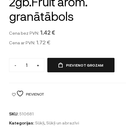
2gb.Fruit arom.
granātābols
1.42 €
Cena bez PVN:
1.72 €
Cena ar PVN:
-
+
PIEVIENOT GROZAM
PIEVIENOT
SKU:
510681
Kategorijas:
Sūkļi
,
Sūkļi un abrazīvi