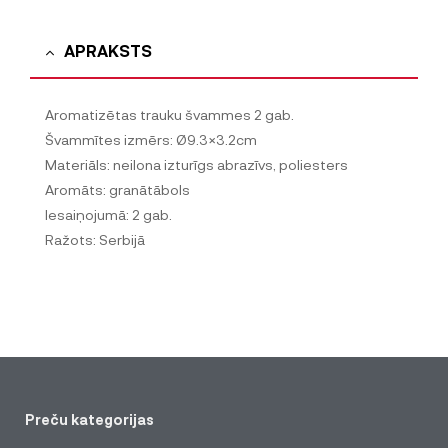
APRAKSTS
Aromatizētas trauku švammes 2 gab.
Švammītes izmērs: Ø9.3×3.2cm
Materiāls: neilona izturīgs abrazīvs, poliesters
Aromāts: granātābols
Iesaiņojumā: 2 gab.
Ražots: Serbijā
Preču kategorijas