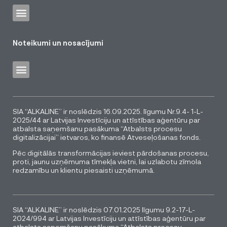
Noteikumi un nosacījumi
SIA “ALKALINE” ir noslēdzis 16.09.2025. līgumu Nr.9.4- 1-L-
2025/44 ar Latvijas Investīciju un attīstības aģentūru par
atbalsta saņemšanu pasākuma “Atbalsts procesu
digitalizācijai” ietvaros, ko finansē Atveseļošanas fonds.
Pēc digitālās transformācijas ieviest pārdošanas procesu,
proti, jaunu uzņēmuma tīmekļa vietni, lai uzlabotu zīmola
redzamību un klientu piesaisti uzņēmumā.
SIA “ALKALINE” ir noslēdzis 07.01.2025 līgumu 9.2-17-L-
2024/994 ar Latvijas Investīciju un attīstības aģentūru par
atbalsta saņemšanu pasākuma “Atbalsts procesu