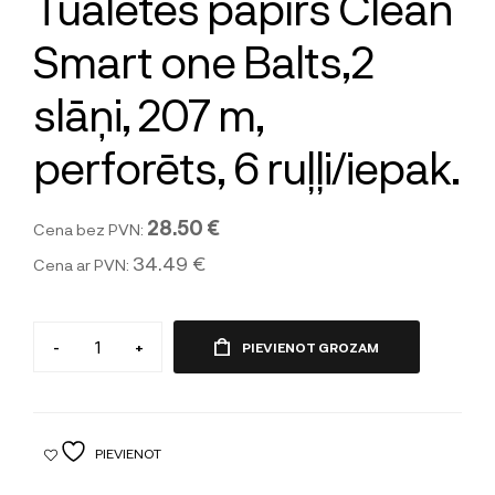
Tualetes papīrs Clean
Smart one Balts,2
slāņi, 207 m,
perforēts, 6 ruļļi/iepak.
28.50 €
Cena bez PVN:
34.49 €
Cena ar PVN:
-
+
PIEVIENOT GROZAM
PIEVIENOT