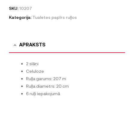
SKU:
10207
Kategorija:
Tualetes papīrs ruļļos
APRAKSTS
2 slāņi
Celuloze
Ruļļa garums: 207 m
Ruļļa diametrs: 20 cm
6 ruļļi iepakojumā