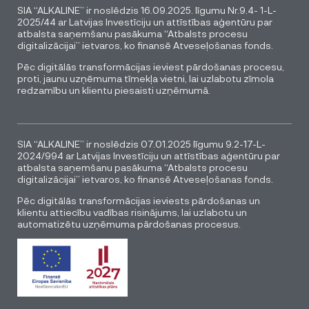
SIA “ALKALINE” ir noslēdzis 16.09.2025. līgumu Nr.9.4- 1-L-
2025/44 ar Latvijas Investīciju un attīstības aģentūru par
atbalsta saņemšanu pasākuma “Atbalsts procesu
digitalizācijai” ietvaros, ko finansē Atveseļošanas fonds.
Pēc digitālās transformācijas ieviest pārdošanas procesu,
proti, jaunu uzņēmuma tīmekļa vietni, lai uzlabotu zīmola
redzamību un klientu piesaisti uzņēmumā.
SIA “ALKALINE” ir noslēdzis 07.01.2025 līgumu 9.2-17-L-
2024/994 ar Latvijas Investīciju un attīstības aģentūru par
atbalsta saņemšanu pasākuma “Atbalsts procesu
digitalizācijai” ietvaros, ko finansē Atveseļošanas fonds.
Pēc digitālās transformācijas ieviests pārdošanas un
klientu attiecību vadības risinājums, lai uzlabotu un
automatizētu uzņēmuma pārdošanas procesus.