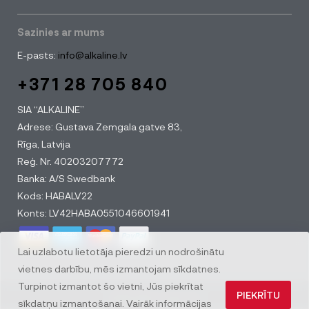
Sazinies ar mums
E-pasts:
info@alkaline.lv
+371 28 705 840
SIA “ALKALINE”
Adrese: Gustava Zemgala gatve 83,
Rīga, Latvija
Reģ. Nr. 40203207772
Banka: A/S Swedbank
Kods: HABALV22
Konts: LV42HABA0551046601941
Lai uzlabotu lietotāja pieredzi un nodrošinātu
vietnes darbību, mēs izmantojam sīkdatnes.
Turpinot izmantot šo vietni, Jūs piekrītat
PIEKRĪTU
© All rights reserved
sīkdatņu izmantošanai. Vairāk informācijas