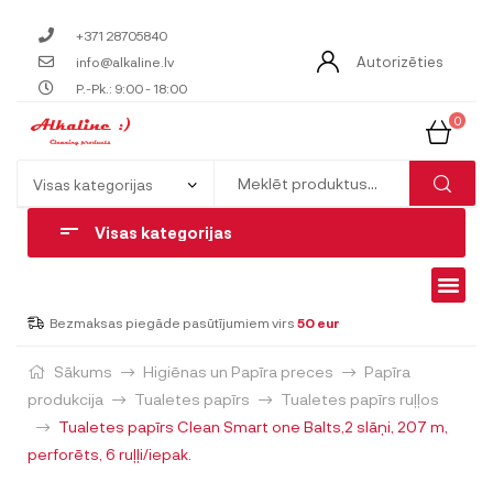
+371 28705840
Autorizēties
info@alkaline.lv
P.-Pk.: 9:00 - 18:00
0
Visas kategorijas
Bezmaksas piegāde pasūtījumiem virs
50 eur
Sākums
Higiēnas un Papīra preces
Papīra
produkcija
Tualetes papīrs
Tualetes papīrs ruļļos
Tualetes papīrs Clean Smart one Balts,2 slāņi, 207 m,
perforēts, 6 ruļļi/iepak.