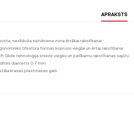
APRAKSTS
ievota, neslīdoša satvēriena zona ērtākai rakstīšanai
rgonomisks trīsstūra formas kopruss vieglai un ērtai rakstīšanai
oft Glide tehnoloģija sniedz viegku un patīkamu rakstīšanas sajūtu
odītes diametrs 0.7 mm
etāla krasas plastmasas gals