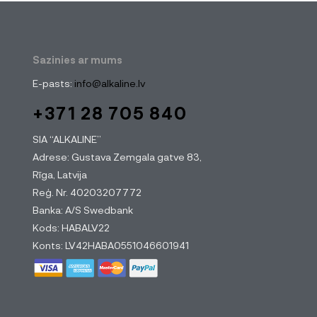
Sazinies ar mums
E-pasts:
info@alkaline.lv
+371 28 705 840
SIA “ALKALINE”
Adrese: Gustava Zemgala gatve 83,
Rīga, Latvija
Reģ. Nr. 40203207772
Banka: A/S Swedbank
Kods: HABALV22
Konts: LV42HABA0551046601941