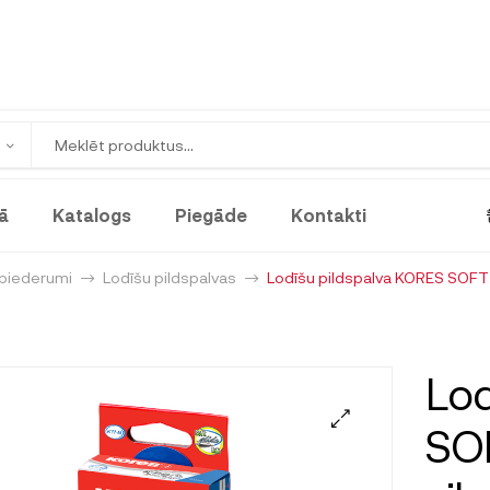
ā
Katalogs
Piegāde
Kontakti
 piederumi
Lodīšu pildspalvas
Lodīšu pildspalva KORES SOFT 
Lod
SOF