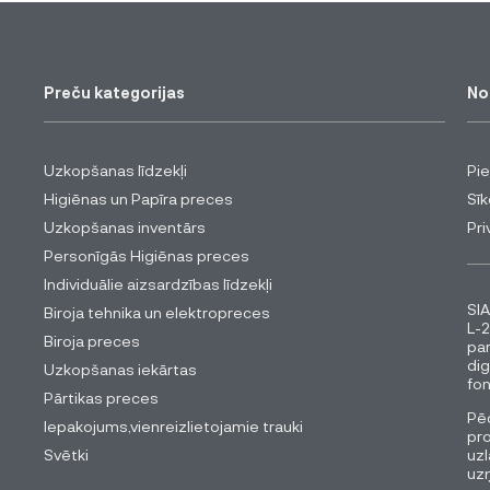
Preču kategorijas
No
Uzkopšanas līdzekļi
Pi
Higiēnas un Papīra preces
Sīk
Uzkopšanas inventārs
Pri
Personīgās Higiēnas preces
Individuālie aizsardzības līdzekļi
SIA
Biroja tehnika un elektropreces
L-2
Biroja preces
pa
dig
Uzkopšanas iekārtas
fon
Pārtikas preces
Pēc
Iepakojums,vienreizlietojamie trauki
pro
Svētki
uzl
uz