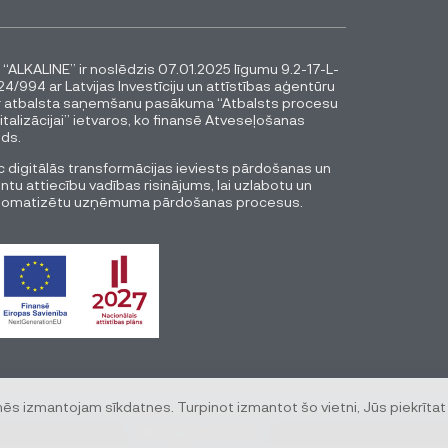
 “ALKALINE” ir noslēdzis 07.01.2025 līgumu 9.2-17-L-
4/994 ar Latvijas Investīciju un attīstības aģentūru
r atbalsta saņemšanu pasākuma “Atbalsts procesu
italizācijai” ietvaros, ko finansē Atveseļošanas
ds.
 digitālās transformācijas ieviests pārdošanas un
entu attiecību vadības risinājums, lai uzlabotu un
tomatizētu uzņēmuma pārdošanas procesus.
mēs izmantojam sīkdatnes. Turpinot izmantot šo vietni, Jūs piekrītat
© All rights reserved