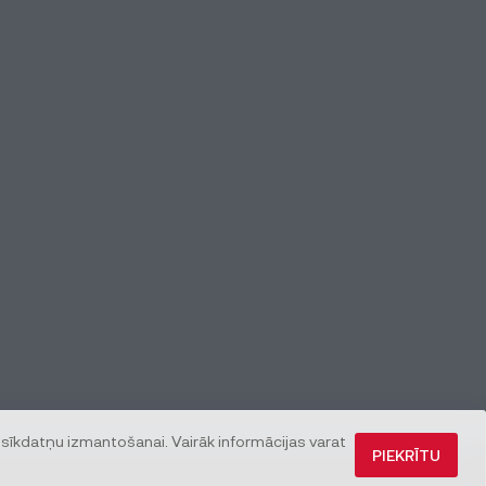
 sīkdatņu izmantošanai. Vairāk informācijas varat
PIEKRĪTU