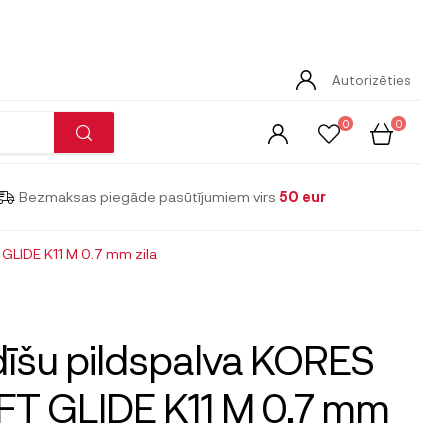
Autorizēties
0
0
Bezmaksas piegāde pasūtījumiem virs
50 eur
GLIDE K11 M 0.7 mm zila
īšu pildspalva KORES
T GLIDE K11 M 0.7 mm