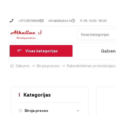
+371 28705840
info@alkaline.lv
P.-Pk.: 9:00 - 18:00
Visas kategorijas
Galven
Visas kategorijas
Sākums
Biroja preces
Rakstāmlietas un korekcijas
Kategorijas
Biroja preces