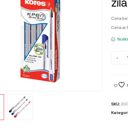
zila
Cena be
Cena ar
Nolik
-
SKU:
200
Kategori