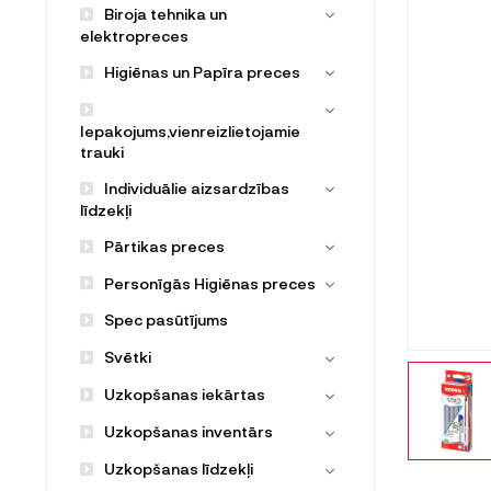
Biroja tehnika un
elektropreces
Higiēnas un Papīra preces
Iepakojums,vienreizlietojamie
trauki
Individuālie aizsardzības
līdzekļi
Pārtikas preces
Personīgās Higiēnas preces
Spec pasūtījums
Svētki
Uzkopšanas iekārtas
Uzkopšanas inventārs
Uzkopšanas līdzekļi