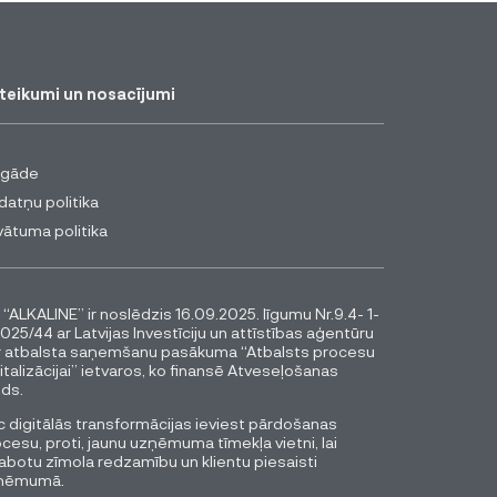
teikumi un nosacījumi
egāde
datņu politika
vātuma politika
 “ALKALINE” ir noslēdzis 16.09.2025. līgumu Nr.9.4- 1-
025/44 ar Latvijas Investīciju un attīstības aģentūru
r atbalsta saņemšanu pasākuma “Atbalsts procesu
italizācijai” ietvaros, ko finansē Atveseļošanas
ds.
 digitālās transformācijas ieviest pārdošanas
cesu, proti, jaunu uzņēmuma tīmekļa vietni, lai
abotu zīmola redzamību un klientu piesaisti
ņēmumā.