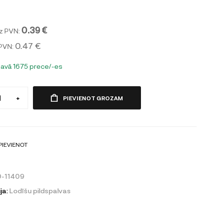
0.39 €
z PVN:
0.47 €
 PVN:
tavā 1675 prece/-es
+
PIEVIENOT GROZAM
PIEVIENOT
-11409
ja:
Lodīšu pildspalvas