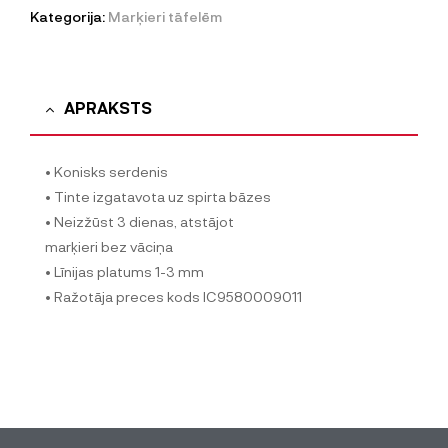
Kategorija:
Marķieri tāfelēm
APRAKSTS
• Konisks serdenis
• Tinte izgatavota uz spirta bāzes
• Neizžūst 3 dienas, atstājot
marķieri bez vāciņa
• Līnijas platums 1-3 mm
• Ražotāja preces kods IC9580009011