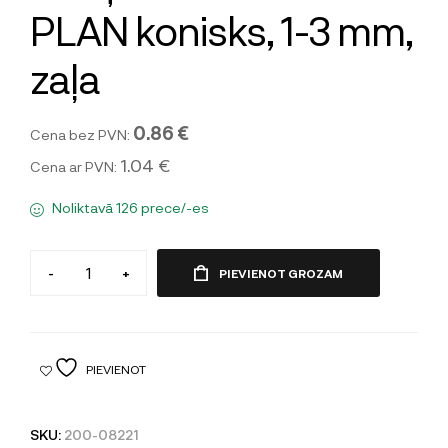
PLAN konisks, 1-3 mm,
zaļa
0.86 €
Cena bez PVN:
1.04 €
Cena ar PVN:
Noliktavā 126 prece/-es
-
+
PIEVIENOT GROZAM
PIEVIENOT
SKU:
200-08221