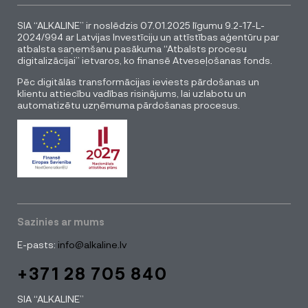
SIA “ALKALINE” ir noslēdzis 07.01.2025 līgumu 9.2-17-L-
2024/994 ar Latvijas Investīciju un attīstības aģentūru par
atbalsta saņemšanu pasākuma “Atbalsts procesu
digitalizācijai” ietvaros, ko finansē Atveseļošanas fonds.
Pēc digitālās transformācijas ieviests pārdošanas un
klientu attiecību vadības risinājums, lai uzlabotu un
automatizētu uzņēmuma pārdošanas procesus.
Sazinies ar mums
E-pasts:
info@alkaline.lv
+371 28 705 840
SIA “ALKALINE”