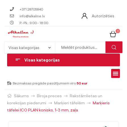
+371 28705840
Autorizēties
info@alkaline.lv
P.-Pk.: 9:00 - 18:00
0
Visas kategorijas
Bezmaksas piegāde pasūtījumiem virs
50 eur
Sākums
Biroja preces
Rakstāmlietas un
korekcijas piederumi
Marķieri tāfelēm
Marķieris
tāfelei ICO PLAN konisks, 1-3 mm, zaļa