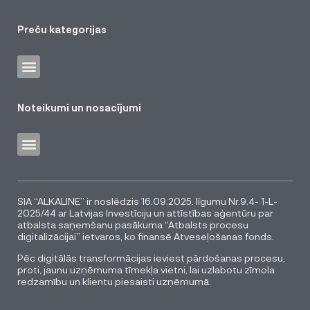
Preču kategorijas
Noteikumi un nosacījumi
SIA “ALKALINE” ir noslēdzis 16.09.2025. līgumu Nr.9.4- 1-L-
2025/44 ar Latvijas Investīciju un attīstības aģentūru par
atbalsta saņemšanu pasākuma “Atbalsts procesu
digitalizācijai” ietvaros, ko finansē Atveseļošanas fonds.
Pēc digitālās transformācijas ieviest pārdošanas procesu,
proti, jaunu uzņēmuma tīmekļa vietni, lai uzlabotu zīmola
redzamību un klientu piesaisti uzņēmumā.