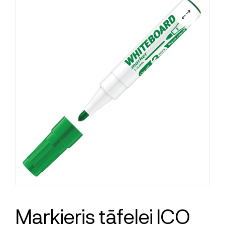
Marķieris tāfelei ICO