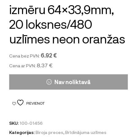
izmēru 64×33,9mm,
20 loksnes/480
uzlīmes neon oranžas
6.92 €
Cena bez PVN:
8.37 €
Cena ar PVN:
Nav noliktavā
PIEVIENOT
SKU:
100-01456
Kategorijas:
Biroja preces
,
Brīdinājuma uzlīmes