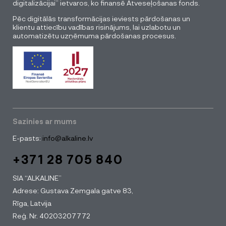
digitalizācijai” ietvaros, ko finansē Atveseļošanas fonds.
Pēc digitālās transformācijas ieviests pārdošanas un
klientu attiecību vadības risinājums, lai uzlabotu un
automatizētu uzņēmuma pārdošanas procesus.
Sazinies ar mums
E-pasts:
info@alkaline.lv
+371 28 705 840
SIA “ALKALINE”
Adrese: Gustava Zemgala gatve 83,
Rīga, Latvija
Reģ. Nr. 40203207772