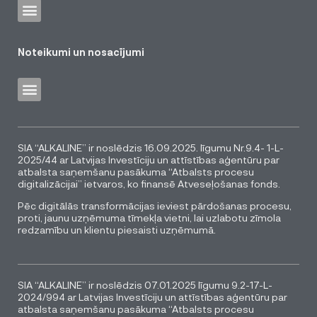
Noteikumi un nosacījumi
SIA “ALKALINE” ir noslēdzis 16.09.2025. līgumu Nr.9.4- 1-L-
2025/44 ar Latvijas Investīciju un attīstības aģentūru par
atbalsta saņemšanu pasākuma “Atbalsts procesu
digitalizācijai” ietvaros, ko finansē Atveseļošanas fonds.
Pēc digitālās transformācijas ieviest pārdošanas procesu,
proti, jaunu uzņēmuma tīmekļa vietni, lai uzlabotu zīmola
redzamību un klientu piesaisti uzņēmumā.
SIA “ALKALINE” ir noslēdzis 07.01.2025 līgumu 9.2-17-L-
2024/994 ar Latvijas Investīciju un attīstības aģentūru par
atbalsta saņemšanu pasākuma “Atbalsts procesu