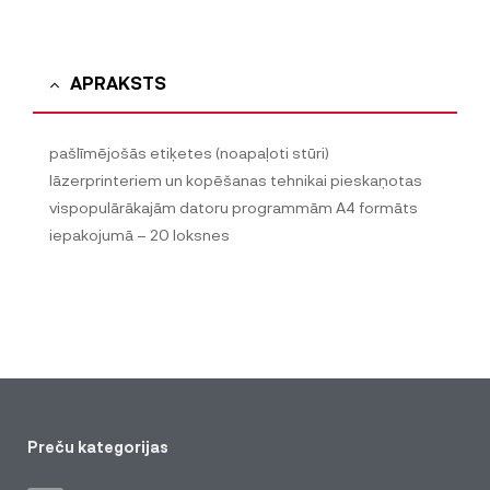
APRAKSTS
pašlīmējošās etiķetes (noapaļoti stūri)
lāzerprinteriem un kopēšanas tehnikai pieskaņotas
vispopulārākajām datoru programmām A4 formāts
iepakojumā – 20 loksnes
Preču kategorijas