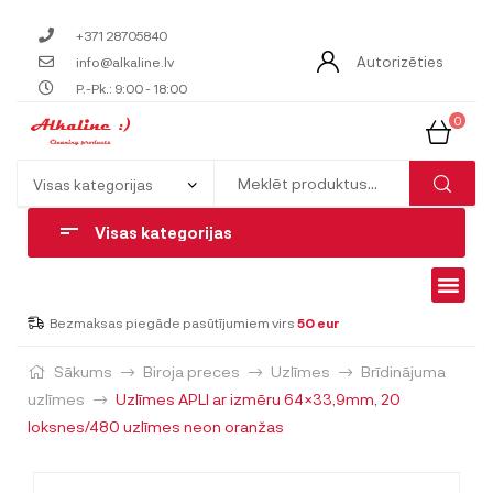
+371 28705840
Autorizēties
info@alkaline.lv
P.-Pk.: 9:00 - 18:00
0
Visas kategorijas
Bezmaksas piegāde pasūtījumiem virs
50 eur
Sākums
Biroja preces
Uzlīmes
Brīdinājuma
uzlīmes
Uzlīmes APLI ar izmēru 64×33,9mm, 20
loksnes/480 uzlīmes neon oranžas