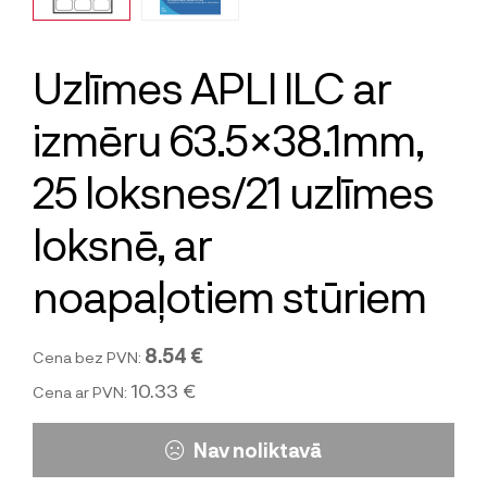
Uzlīmes APLI ILC ar
izmēru 63.5×38.1mm,
25 loksnes/21 uzlīmes
loksnē, ar
noapaļotiem stūriem
8.54 €
Cena bez PVN:
10.33 €
Cena ar PVN:
Nav noliktavā