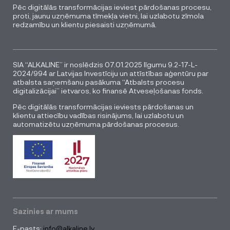
Pēc digitālās transformācijas ieviest pārdošanas procesu,
proti, jaunu uzņēmuma tīmekļa vietni, lai uzlabotu zīmola
redzamību un klientu piesaisti uzņēmumā.
SIA “ALKALINE” ir noslēdzis 07.01.2025 līgumu 9.2-17-L-
2024/994 ar Latvijas Investīciju un attīstības aģentūru par
atbalsta saņemšanu pasākuma “Atbalsts procesu
digitalizācijai” ietvaros, ko finansē Atveseļošanas fonds.
Pēc digitālās transformācijas ieviests pārdošanas un
klientu attiecību vadības risinājums, lai uzlabotu un
automatizētu uzņēmuma pārdošanas procesus.
Sazinies ar mums
E-pasts:
info@alkaline.lv