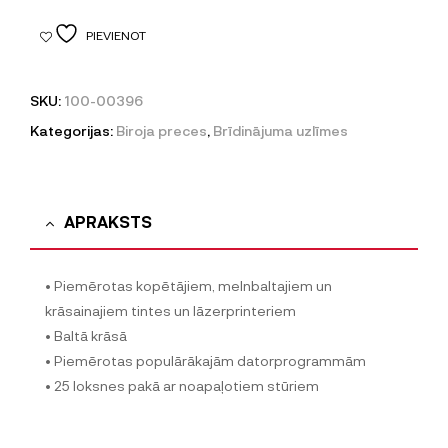
PIEVIENOT
SKU:
100-00396
Kategorijas:
Biroja preces
,
Brīdinājuma uzlīmes
APRAKSTS
• Piemērotas kopētājiem, melnbaltajiem un
krāsainajiem tintes un lāzerprinteriem
• Baltā krāsā
• Piemērotas populārākajām datorprogrammām
• 25 loksnes pakā ar noapaļotiem stūriem