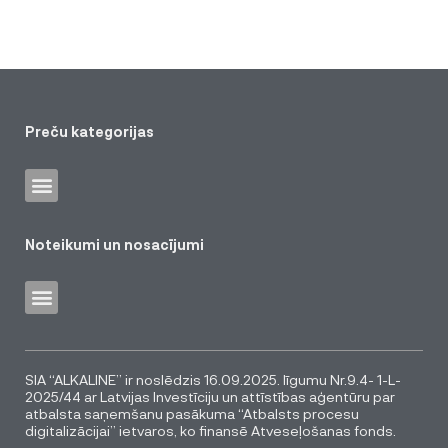
Preču kategorijas
Noteikumi un nosacījumi
SIA “ALKALINE” ir noslēdzis 16.09.2025. līgumu Nr.9.4- 1-L-
2025/44 ar Latvijas Investīciju un attīstības aģentūru par
atbalsta saņemšanu pasākuma “Atbalsts procesu
digitalizācijai” ietvaros, ko finansē Atveseļošanas fonds.