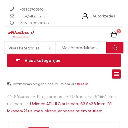
+371 28705840
Autorizēties
info@alkaline.lv
P.-Pk.: 9:00 - 18:00
0
Visas kategorijas
Bezmaksas piegāde pasūtījumiem virs
50 eur
Sākums
Biroja preces
Uzlīmes
Brīdinājuma
uzlīmes
Uzlīmes APLI ILC ar izmēru 63.5×38.1mm, 25
loksnes/21 uzlīmes loksnē, ar noapaļotiem stūriem