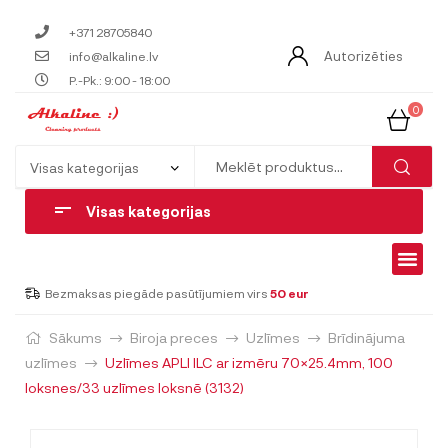
+371 28705840
Autorizēties
info@alkaline.lv
P.-Pk.: 9:00 - 18:00
0
Visas kategorijas
Bezmaksas piegāde pasūtījumiem virs
50 eur
Sākums
Biroja preces
Uzlīmes
Brīdinājuma
uzlīmes
Uzlīmes APLI ILC ar izmēru 70×25.4mm, 100
loksnes/33 uzlīmes loksnē (3132)