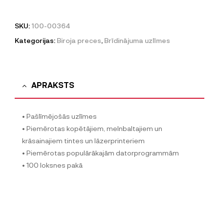
SKU:
100-00364
Kategorijas:
Biroja preces
,
Brīdinājuma uzlīmes
APRAKSTS
• Pašlīmējošās uzlīmes
• Piemērotas kopētājiem, melnbaltajiem un
krāsainajiem tintes un lāzerprinteriem
• Piemērotas populārākajām datorprogrammām
• 100 loksnes pakā