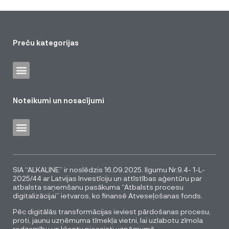
Preču kategorijas
Noteikumi un nosacījumi
SIA “ALKALINE” ir noslēdzis 16.09.2025. līgumu Nr.9.4- 1-L-
2025/44 ar Latvijas Investīciju un attīstības aģentūru par
atbalsta saņemšanu pasākuma “Atbalsts procesu
digitalizācijai” ietvaros, ko finansē Atveseļošanas fonds.
Pēc digitālās transformācijas ieviest pārdošanas procesu,
proti, jaunu uzņēmuma tīmekļa vietni, lai uzlabotu zīmola
redzamību un klientu piesaisti uzņēmumā.