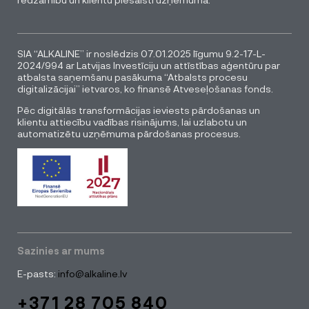
SIA “ALKALINE” ir noslēdzis 07.01.2025 līgumu 9.2-17-L-
2024/994 ar Latvijas Investīciju un attīstības aģentūru par
atbalsta saņemšanu pasākuma “Atbalsts procesu
digitalizācijai” ietvaros, ko finansē Atveseļošanas fonds.
Pēc digitālās transformācijas ieviests pārdošanas un
klientu attiecību vadības risinājums, lai uzlabotu un
automatizētu uzņēmuma pārdošanas procesus.
Sazinies ar mums
E-pasts:
info@alkaline.lv
+371 28 705 840