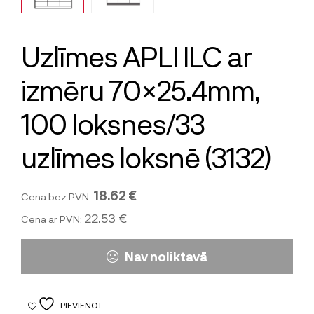
Uzlīmes APLI ILC ar
izmēru 70×25.4mm,
100 loksnes/33
uzlīmes loksnē (3132)
18.62 €
Cena bez PVN:
22.53 €
Cena ar PVN:
Nav noliktavā
PIEVIENOT