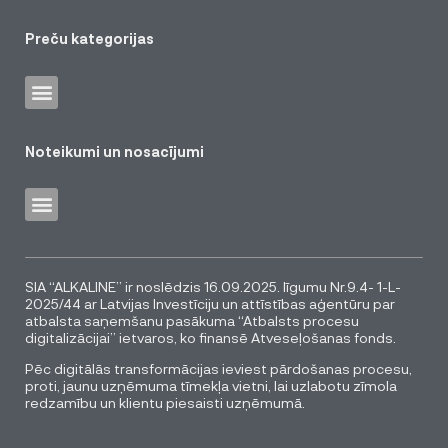
Preču kategorijas
Noteikumi un nosacījumi
SIA “ALKALINE” ir noslēdzis 16.09.2025. līgumu Nr.9.4- 1-L-
2025/44 ar Latvijas Investīciju un attīstības aģentūru par
atbalsta saņemšanu pasākuma “Atbalsts procesu
digitalizācijai” ietvaros, ko finansē Atveseļošanas fonds.
Pēc digitālās transformācijas ieviest pārdošanas procesu,
proti, jaunu uzņēmuma tīmekļa vietni, lai uzlabotu zīmola
redzamību un klientu piesaisti uzņēmumā.