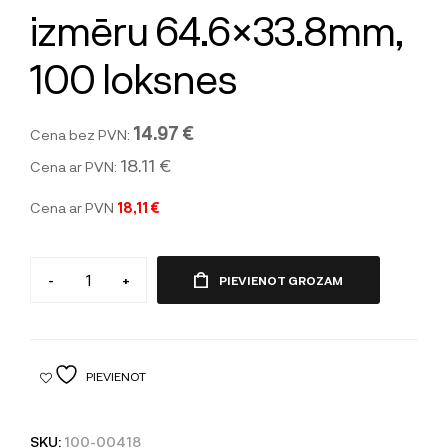
izmēru 64.6×33.8mm,
100 loksnes
14.97 €
Cena bez PVN:
18.11 €
Cena ar PVN:
Cena ar PVN
18,11 €
-
+
PIEVIENOT GROZAM
PIEVIENOT
SKU:
100-00418