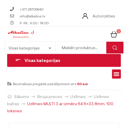
+371 28705840
Autorizēties
info@alkaline.lv
P.-Pk.: 9:00 - 18:00
0
Visas kategorijas
Bezmaksas piegāde pasūtījumiem virs
50 eur
Sākums
Biroja preces
Uzlīmes
Uzlīmes
baltas
Uzlīmes MULTI 3 ar izmēru 64.6×33.8mm, 100
loksnes