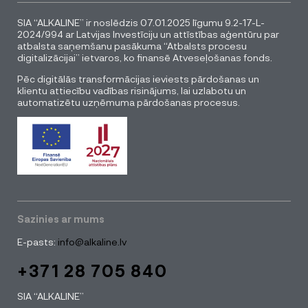
SIA “ALKALINE” ir noslēdzis 07.01.2025 līgumu 9.2-17-L-
2024/994 ar Latvijas Investīciju un attīstības aģentūru par
atbalsta saņemšanu pasākuma “Atbalsts procesu
digitalizācijai” ietvaros, ko finansē Atveseļošanas fonds.
Pēc digitālās transformācijas ieviests pārdošanas un
klientu attiecību vadības risinājums, lai uzlabotu un
automatizētu uzņēmuma pārdošanas procesus.
Sazinies ar mums
E-pasts:
info@alkaline.lv
+371 28 705 840
SIA “ALKALINE”