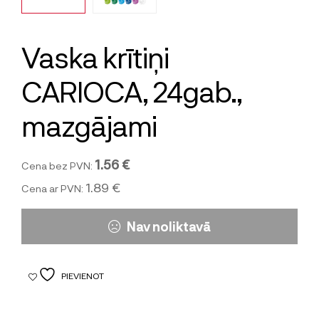
Vaska krītiņi
CARIOCA, 24gab.,
mazgājami
1.56 €
Cena bez PVN:
1.89 €
Cena ar PVN:
Nav noliktavā
PIEVIENOT