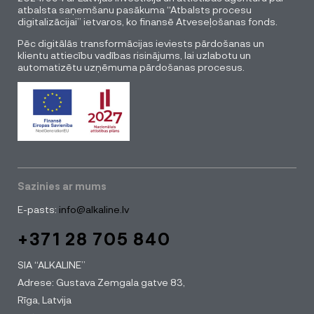
atbalsta saņemšanu pasākuma “Atbalsts procesu
digitalizācijai” ietvaros, ko finansē Atveseļošanas fonds.
Pēc digitālās transformācijas ieviests pārdošanas un
klientu attiecību vadības risinājums, lai uzlabotu un
automatizētu uzņēmuma pārdošanas procesus.
Sazinies ar mums
E-pasts:
info@alkaline.lv
+371 28 705 840
SIA “ALKALINE”
Adrese: Gustava Zemgala gatve 83,
Rīga, Latvija