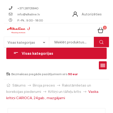
+371 28705840
Autorizēties
info@alkaline.lv
P.-Pk.: 9:00 - 18:00
0
Visas kategorijas
Bezmaksas piegāde pasūtījumiem virs
50 eur
Sākums
Biroja preces
Rakstāmlietas un
korekcijas piederumi
Krītiņi un tāfeļu krīts
Vaska
krītiņi CARIOCA, 24gab., mazgājami