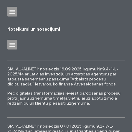
Noteikumi un nosacījumi
SIA “ALKALINE” ir noslēdzis 16.09.2025. līgumu Nr.9.4- 1-L-
2025/44 ar Latvijas Investīciju un attīstības aģentūru par
atbalsta saņemšanu pasākuma “Atbalsts procesu
digitalizācijai” ietvaros, ko finansē Atveseļošanas fonds.
Pēc digitālās transformācijas ieviest pārdošanas procesu,
proti, jaunu uzņēmuma tīmekļa vietni, lai uzlabotu zīmola
redzamību un klientu piesaisti uzņēmumā.
SIA “ALKALINE” ir noslēdzis 07.01.2025 līgumu 9.2-17-L-
2024/994 ar Latvijas Investīciju un attīstības aģentūru par