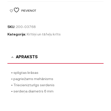
PIEVIENOT
SKU:
200-03768
Kategorija:
Krītiņi un tāfeļu krīts
APRAKSTS
• spligtas krāsas
• pagriežams mehānisms
• Triecienizturīgs serdenis
• serdeņa diametrs 6 mm