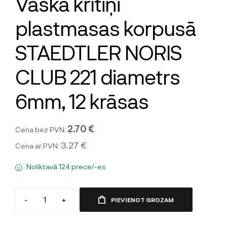
Vaska krītiņi
plastmasas korpusā
STAEDTLER NORIS
CLUB 221 diametrs
6mm, 12 krāsas
2.70 €
Cena bez PVN:
3.27 €
Cena ar PVN:
Noliktavā 124 prece/-es
-
+
PIEVIENOT GROZAM