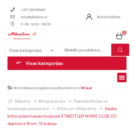
+371 28705840
Autorizēties
info@alkaline.lv
P.-Pk.: 9:00 - 18:00
0
Visas kategorijas
Bezmaksas piegāde pasūtījumiem virs
50 eur
Sākums
Biroja preces
Rakstāmlietas un
korekcijas piederumi
Krītiņi un tāfeļu krīts
Vaska
krītiņi plastmasas korpusā STAEDTLER NORIS CLUB 221
diametrs 6mm, 12 krāsas