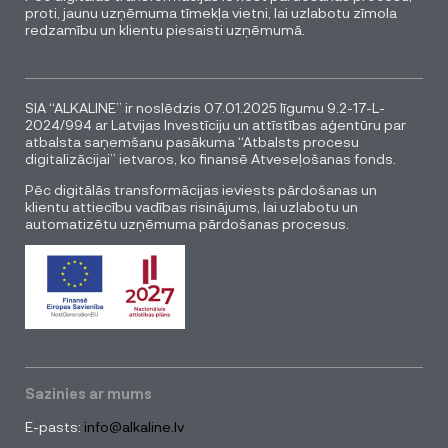
proti, jaunu uzņēmuma tīmekļa vietni, lai uzlabotu zīmola
redzamību un klientu piesaisti uzņēmumā.
SIA “ALKALINE” ir noslēdzis 07.01.2025 līgumu 9.2-17-L-
2024/994 ar Latvijas Investīciju un attīstības aģentūru par
atbalsta saņemšanu pasākuma “Atbalsts procesu
digitalizācijai” ietvaros, ko finansē Atveseļošanas fonds.
Pēc digitālās transformācijas ieviests pārdošanas un
klientu attiecību vadības risinājums, lai uzlabotu un
automatizētu uzņēmuma pārdošanas procesus.
Sazinies ar mums
E-pasts:
info@alkaline.lv