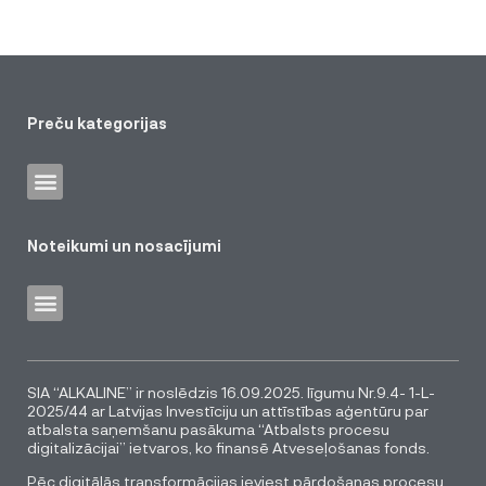
Preču kategorijas
Noteikumi un nosacījumi
SIA “ALKALINE” ir noslēdzis 16.09.2025. līgumu Nr.9.4- 1-L-
2025/44 ar Latvijas Investīciju un attīstības aģentūru par
atbalsta saņemšanu pasākuma “Atbalsts procesu
digitalizācijai” ietvaros, ko finansē Atveseļošanas fonds.
Pēc digitālās transformācijas ieviest pārdošanas procesu,