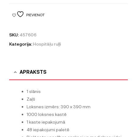
PIEVIENOT
SKU:
457606
Kategorija:
Hospitāļu ruļļi
APRAKSTS
1 slānis
Zaļš
Loksnes izmērs: 390 x 390 mm
1000 loksnes kastē
1 kaste iepakojumā
48 iepakojumi paletē