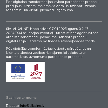
Pēc digitālās transformācijas ieviest pārdošanas procesu,
proti, jaunu uzņēmuma tīmekļa vietni, lai uzlabotu zīmola
redzamību un klientu piesaisti uzņēmumā.
SIA “ALKALINE” ir noslēdzis 07.01.2025 līgumu 9.2-17-L-
2024/994 ar Latvijas Investīciju un attīstības aģentūru par
atbalsta saņemšanu pasākuma “Atbalsts procesu
digitalizācijai” ietvaros, ko finansē Atveseļošanas fonds.
Pēc digitālās transformācijas ieviests pārdošanas un
klientu attiecību vadības risinājums, lai uzlabotu un
automatizētu uzņēmuma pārdošanas procesus.
Sazinies ar mums
E-pasts:
info@alkaline.lv