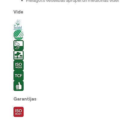
Pielāgots veselības aprūpei un medicīnas videi
Vide
Garantijas