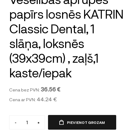
papīrs losnēs KATRIN
Classic Dental, 1
slāņa, loksnēs
(39x39cm) , zaļš,1
kaste/iepak
36.56 €
Cena bez PVN:
44.24 €
Cena ar PVN:
-
+
PIEVIENOT GROZAM