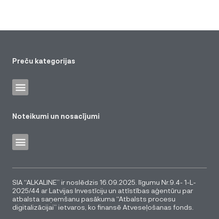
Preču kategorijas
Noteikumi un nosacījumi
SIA “ALKALINE” ir noslēdzis 16.09.2025. līgumu Nr.9.4- 1-L-
2025/44 ar Latvijas Investīciju un attīstības aģentūru par
atbalsta saņemšanu pasākuma “Atbalsts procesu
digitalizācijai” ietvaros, ko finansē Atveseļošanas fonds.