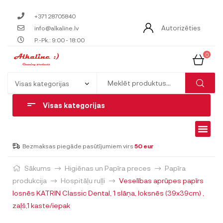
+371 28705840
Autorizēties
info@alkaline.lv
P.-Pk.: 9:00 - 18:00
0
Visas kategorijas
Bezmaksas piegāde pasūtījumiem virs
50 eur
Sākums
Higiēnas un Papīra preces
Papīra
produkcija
Hospitāļu ruļļi
Veselības aprūpes papīrs
losnēs KATRIN Classic Dental, 1 slāņa, loksnēs (39x39cm) ,
zaļš,1 kaste/iepak