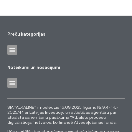
Preču kategorijas
Noteikumi un nosacījumi
SIA “ALKALINE” ir noslēdzis 16.09.2025. līgumu Nr.9.4- 1-L-
2025/44 ar Latvijas Investīciju un attīstības aģentūru par
atbalsta saņemšanu pasākuma “Atbalsts procesu
digitalizācijai” ietvaros, ko finansē Atveseļošanas fonds.
Pēc digitālās transformācijas ieviest pārdošanas procesu,