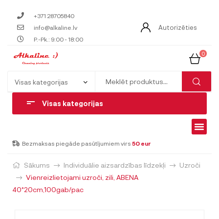
+371 28705840
Autorizēties
info@alkaline.lv
P.-Pk.: 9:00 - 18:00
0
Visas kategorijas
Bezmaksas piegāde pasūtījumiem virs
50 eur
Sākums
Individuālie aizsardzības līdzekļi
Uzroči
Vienreizlietojami uzroči, zili, ABENA
40*20cm,100gab/pac