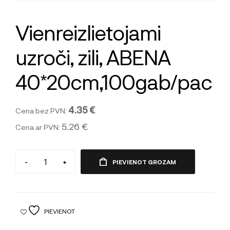
Vienreizlietojami
uzroči, zili, ABENA
40*20cm,100gab/pac
4.35 €
Cena bez PVN:
5.26 €
Cena ar PVN:
-
+
PIEVIENOT GROZAM
PIEVIENOT