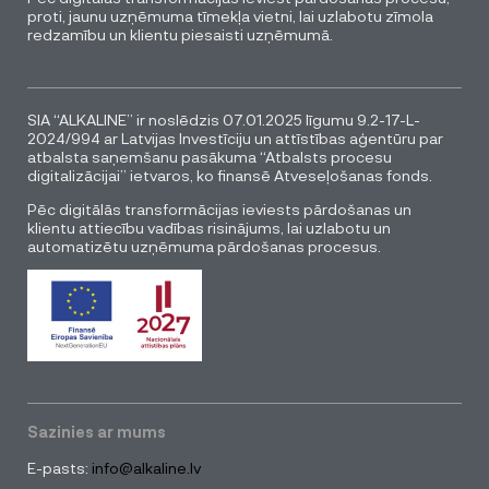
proti, jaunu uzņēmuma tīmekļa vietni, lai uzlabotu zīmola
redzamību un klientu piesaisti uzņēmumā.
SIA “ALKALINE” ir noslēdzis 07.01.2025 līgumu 9.2-17-L-
2024/994 ar Latvijas Investīciju un attīstības aģentūru par
atbalsta saņemšanu pasākuma “Atbalsts procesu
digitalizācijai” ietvaros, ko finansē Atveseļošanas fonds.
Pēc digitālās transformācijas ieviests pārdošanas un
klientu attiecību vadības risinājums, lai uzlabotu un
automatizētu uzņēmuma pārdošanas procesus.
Sazinies ar mums
E-pasts:
info@alkaline.lv