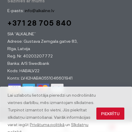
Sazinies ar mums
E-pasts:
info@alkaline.lv
+371 28 705 840
SIA “ALKALINE”
Adrese: Gustava Zemgala gatve 83,
Rīga, Latvija
Reģ. Nr. 40203207772
Banka: A/S Swedbank
Kods: HABALV22
Konts: LV42HABA0551046601941
Lai uzlabotu lietotāja pieredzi un nodrošinātu
vietnes darbību, mēs izmantojam sīkdatnes.
Turpinot izmantot šo vietni, Jūs piekrītat
PIEKRĪTU
© All rights reserved
sīkdatņu izmantošanai. Vairāk informācijas
varat iegūt
Privātuma politikā
un
Sīkdatņu
0
politikā
.