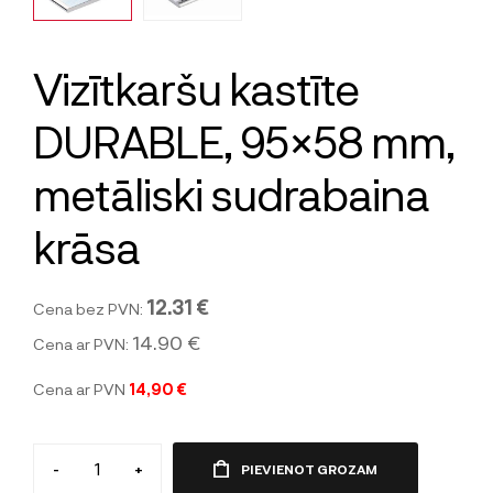
Vizītkaršu kastīte
DURABLE, 95×58 mm,
metāliski sudrabaina
krāsa
12.31 €
Cena bez PVN:
14.90 €
Cena ar PVN:
Cena ar PVN
14,90 €
-
+
PIEVIENOT GROZAM