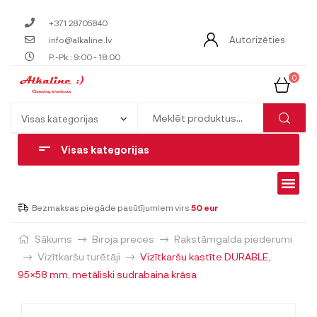
+371 28705840
Autorizēties
info@alkaline.lv
P.-Pk.: 9:00 - 18:00
0
Visas kategorijas
Bezmaksas piegāde pasūtījumiem virs
50 eur
Sākums
Biroja preces
Rakstāmgalda piederumi
Vizītkaršu turētāji
Vizītkaršu kastīte DURABLE,
95×58 mm, metāliski sudrabaina krāsa