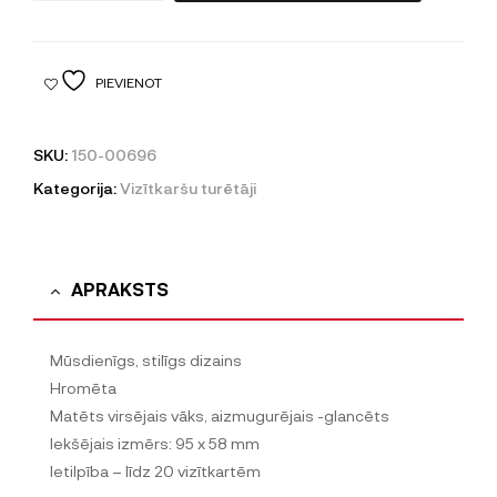
PIEVIENOT
SKU:
150-00696
Kategorija:
Vizītkaršu turētāji
APRAKSTS
Mūsdienīgs, stilīgs dizains
Hromēta
Matēts virsējais vāks, aizmugurējais -glancēts
Iekšējais izmērs: 95 x 58 mm
Ietilpība – līdz 20 vizītkartēm