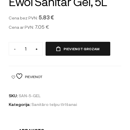
Ewol Sanitar Gel, 5L
5.83 €
Cena bez PVN:
7.05 €
Cena ar PVN:
-
+
PIEVIENOT GROZAM
PIEVIENOT
SKU:
SAN-5-GEL
Kategorija:
Sanitāro telpu tīrīšanai