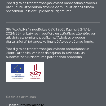
Pēc digitālās transformācijas ieviest pārdošanas procesu,
proti, jaunu uzņēmuma tīmekļa vietni, lai uzlabotu zīmola
redzamību un klientu piesaisti uzņēmumā.
SIA “ALKALINE” ir noslēdzis 07.01.2025 līgumu 9.2-17-L-
2024/994 ar Latvijas Investīciju un attīstības aģentūru par
atbalsta saņemšanu pasākuma “Atbalsts procesu
digitalizācijai” ietvaros, ko finansē Atveseļošanas fonds.
Pēc digitālās transformācijas ieviests pārdošanas un
klientu attiecību vadības risinājums, lai uzlabotu un
automatizētu uzņēmuma pārdošanas procesus.
Sazinies ar mums
E-pasts:
info@alkaline.lv