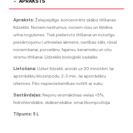
APRAKSTS
Apraksts:
Želejvejdīgs, koncentrēts skābs tīrīšanas
līdzeklis. Noņem netīrumus, noņem rūsu un šķīdina
urīna nogulsnes. Tiek pielietots tīrīšanai un noturīgu
piesārņojumu ( urīnvielas akmens, cietības sāls, rūsa)
noņemšanai, porcelānu, fajansu, keramisku un citu
virsmu tīrīšanai. Līdzeklis bioloģiski sadalās.
Lietošana:
Uzliet līdzekli, atstāt uz 20 minūtēm, lai
apstrādātu klozetpodu, 2-3 min., lai apstrādātu
izlietnes. Pēc nepieciešamības notīrīt ar suku.
Sastāvdaļas:
Nejonu virsmāktīvas vielas <5%,
hidrohlorskābe, skābeņskābe, smaržkompozīcija.
Tilpums: 5 L