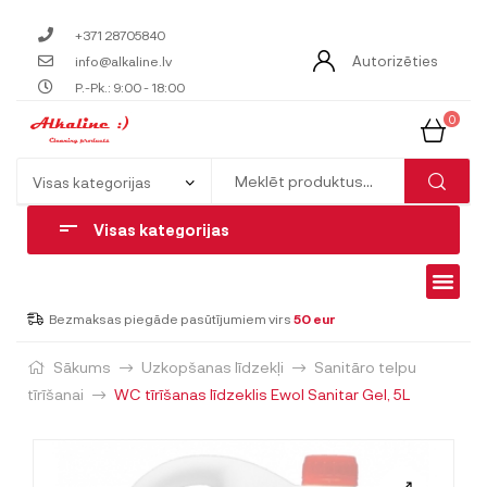
+371 28705840
Autorizēties
info@alkaline.lv
P.-Pk.: 9:00 - 18:00
0
Visas kategorijas
Bezmaksas piegāde pasūtījumiem virs
50 eur
Sākums
Uzkopšanas līdzekļi
Sanitāro telpu
tīrīšanai
WC tīrīšanas līdzeklis Ewol Sanitar Gel, 5L