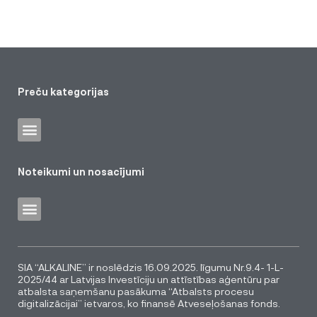
Preču kategorijas
Noteikumi un nosacījumi
SIA “ALKALINE” ir noslēdzis 16.09.2025. līgumu Nr.9.4- 1-L-
2025/44 ar Latvijas Investīciju un attīstības aģentūru par
atbalsta saņemšanu pasākuma “Atbalsts procesu
digitalizācijai” ietvaros, ko finansē Atveseļošanas fonds.