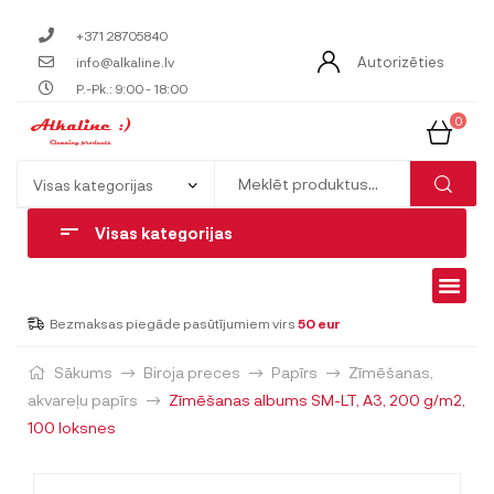
+371 28705840
Autorizēties
info@alkaline.lv
P.-Pk.: 9:00 - 18:00
0
Visas kategorijas
Bezmaksas piegāde pasūtījumiem virs
50 eur
Sākums
Biroja preces
Papīrs
Zīmēšanas,
akvareļu papīrs
Zīmēšanas albums SM-LT, A3, 200 g/m2,
100 loksnes