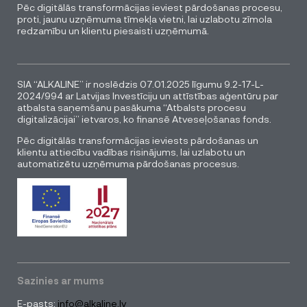
Pēc digitālās transformācijas ieviest pārdošanas procesu,
proti, jaunu uzņēmuma tīmekļa vietni, lai uzlabotu zīmola
redzamību un klientu piesaisti uzņēmumā.
SIA “ALKALINE” ir noslēdzis 07.01.2025 līgumu 9.2-17-L-
2024/994 ar Latvijas Investīciju un attīstības aģentūru par
atbalsta saņemšanu pasākuma “Atbalsts procesu
digitalizācijai” ietvaros, ko finansē Atveseļošanas fonds.
Pēc digitālās transformācijas ieviests pārdošanas un
klientu attiecību vadības risinājums, lai uzlabotu un
automatizētu uzņēmuma pārdošanas procesus.
Sazinies ar mums
E-pasts:
info@alkaline.lv