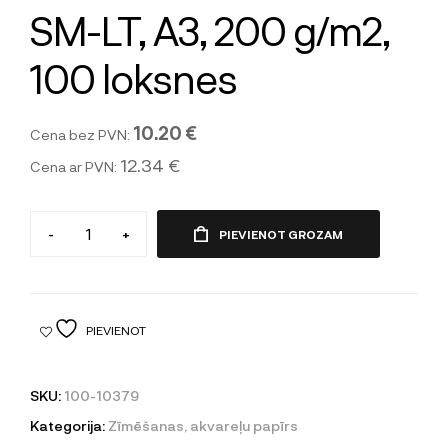
SM-LT, A3, 200 g/m2,
100 loksnes
10.20 €
Cena bez PVN:
12.34 €
Cena ar PVN:
-
+
PIEVIENOT GROZAM
PIEVIENOT
SKU:
100-10379
Kategorija:
Zīmēšanas, akvareļu papīrs