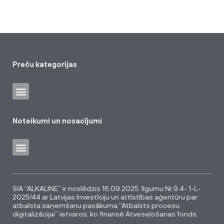
Preču kategorijas
Noteikumi un nosacījumi
SIA “ALKALINE” ir noslēdzis 16.09.2025. līgumu Nr.9.4- 1-L-
2025/44 ar Latvijas Investīciju un attīstības aģentūru par
atbalsta saņemšanu pasākuma “Atbalsts procesu
digitalizācijai” ietvaros, ko finansē Atveseļošanas fonds.