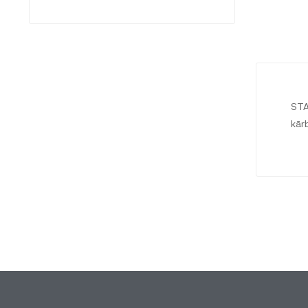
STA
kār