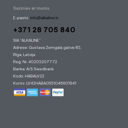
Sazinies ar mums
E-pasts:
info@alkaline.lv
+371 28 705 840
SIA “ALKALINE”
Adrese: Gustava Zemgala gatve 83,
Rīga, Latvija
Reģ. Nr. 40203207772
Banka: A/S Swedbank
Kods: HABALV22
Konts: LV42HABA0551046601941