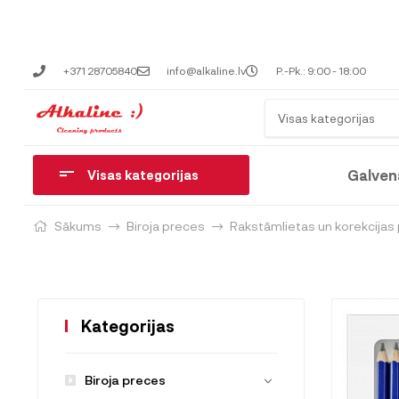
+371 28705840
info@alkaline.lv
P.-Pk.: 9:00 - 18:00
Visas kategorijas
Galven
Visas kategorijas
Sākums
Biroja preces
Rakstāmlietas un korekcijas
Kategorijas
Biroja preces