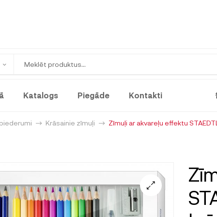
ā
Katalogs
Piegāde
Kontakti
 piederumi
Krāsainie zīmuļi
Zīmuļi ar akvareļu effektu STAEDT
Zīm
STA