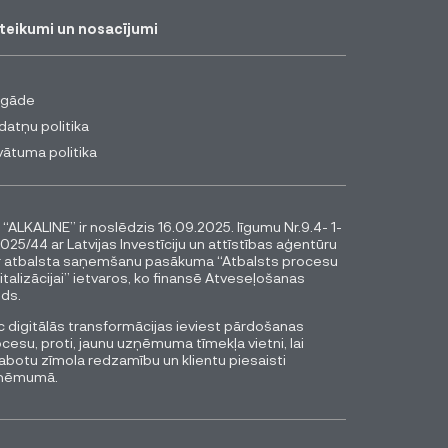
teikumi un nosacījumi
egāde
datņu politika
vātuma politika
 “ALKALINE” ir noslēdzis 16.09.2025. līgumu Nr.9.4- 1-
025/44 ar Latvijas Investīciju un attīstības aģentūru
r atbalsta saņemšanu pasākuma “Atbalsts procesu
italizācijai” ietvaros, ko finansē Atveseļošanas
ds.
 digitālās transformācijas ieviest pārdošanas
cesu, proti, jaunu uzņēmuma tīmekļa vietni, lai
abotu zīmola redzamību un klientu piesaisti
ņēmumā.