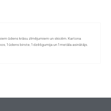
iskiem ūdens krāsu zīmējumiem un skicēm. Kartona
oņos, 1 ūdens birste, 1 dzēšgumija un 1 metāla asinātājs.