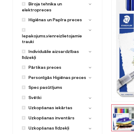
Biroja tehnika un
elektropreces
Higiēnas un Papīra preces
Iepakojums,vienreizlietojamie
trauki
Individuālie aizsardzības
līdzekļi
Pārtikas preces
Personīgās Higiēnas preces
Spec pasūtījums
Svētki
Uzkopšanas iekārtas
Uzkopšanas inventārs
Uzkopšanas līdzekļi