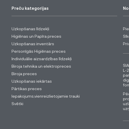
Preču kategorijas
No
Uzkopšanas līdzekļi
Pi
Higiēnas un Papīra preces
Sīk
Uzkopšanas inventārs
Pri
Personīgās Higiēnas preces
Individuālie aizsardzības līdzekļi
SIA
Biroja tehnika un elektropreces
L-2
Biroja preces
pa
dig
Uzkopšanas iekārtas
fon
Pārtikas preces
Pēc
Iepakojums,vienreizlietojamie trauki
pro
Svētki
uzl
uz