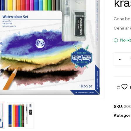
krā
Cena be
Cena ar
Nolik
-
SKU:
20
Kategori