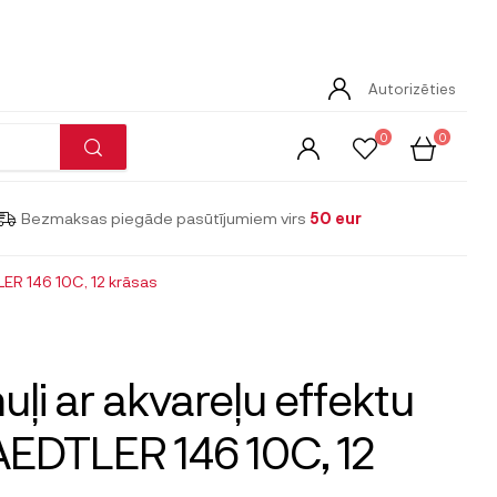
Autorizēties
0
0
Bezmaksas piegāde pasūtījumiem virs
50 eur
LER 146 10C, 12 krāsas
uļi ar akvareļu effektu
EDTLER 146 10C, 12