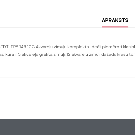
APRAKSTS
EDTLER® 146 10C Akvareļu zīmuļu komplekts. Ideāli piemēroti klas
ba, kurā ir 3 akvareļu grafīta zīmuļi, 12 akvareļu zīmuļi dažādu krāsu t