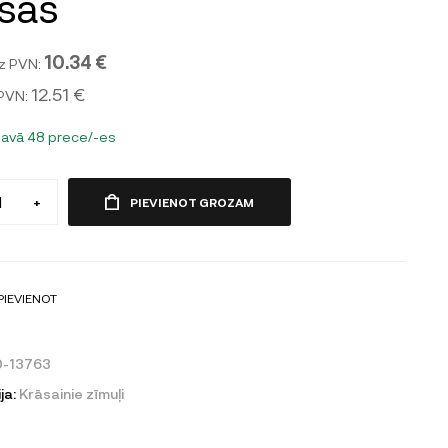
sas
10.34 €
z PVN:
12.51 €
 PVN:
tavā 48 prece/-es
+
PIEVIENOT GROZAM
PIEVIENOT
0-13763
ja:
Krāsainie zīmuļi