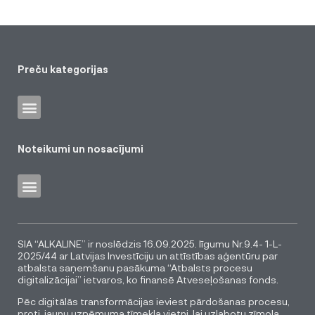
Preču kategorijas
Noteikumi un nosacījumi
SIA “ALKALINE” ir noslēdzis 16.09.2025. līgumu Nr.9.4- 1-L-
2025/44 ar Latvijas Investīciju un attīstības aģentūru par
atbalsta saņemšanu pasākuma “Atbalsts procesu
digitalizācijai” ietvaros, ko finansē Atveseļošanas fonds.
Pēc digitālās transformācijas ieviest pārdošanas procesu,
proti, jaunu uzņēmuma tīmekļa vietni, lai uzlabotu zīmola