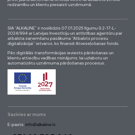
redzamību un klientu piesaisti uzņēmumā.
SIA “ALKALINE” ir noslēdzis 07.01.2025 līgumu 9.2-17-L-
2024/994 ar Latvijas Investīciju un attīstības aģentūru par
atbalsta saņemšanu pasākuma “Atbalsts procesu
digitalizācijai” ietvaros, ko finansē Atveseļošanas fonds.
Pēc digitālās transformācijas ieviests pārdošanas un
klientu attiecību vadības risinājums, lai uzlabotu un
automatizētu uzņēmuma pārdošanas procesus.
Sazinies ar mums
E-pasts:
info@alkaline.lv