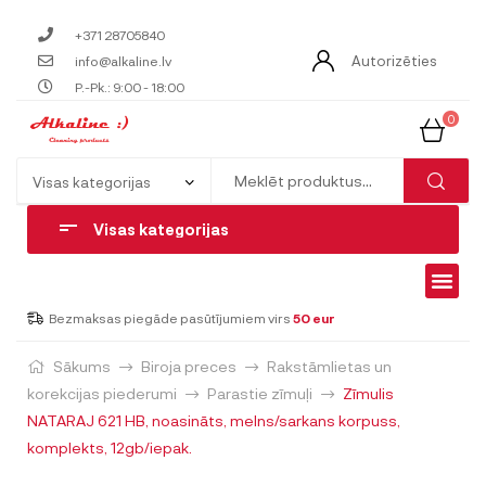
+371 28705840
Autorizēties
info@alkaline.lv
P.-Pk.: 9:00 - 18:00
0
Visas kategorijas
Bezmaksas piegāde pasūtījumiem virs
50 eur
Sākums
Biroja preces
Rakstāmlietas un
korekcijas piederumi
Parastie zīmuļi
Zīmulis
NATARAJ 621 HB, noasināts, melns/sarkans korpuss,
komplekts, 12gb/iepak.