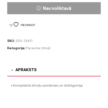
Nav noliktavā
PIEVIENOT
SKU:
200-13411
Kategorija:
Parastie zīmuļi
APRAKSTS
• Komplektā zīmuļu asināmais un dzēšgumija