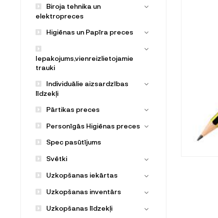
Biroja tehnika un
elektropreces
Higiēnas un Papīra preces
Iepakojums,vienreizlietojamie
trauki
Individuālie aizsardzības
līdzekļi
Pārtikas preces
Personīgās Higiēnas preces
Spec pasūtījums
Svētki
Uzkopšanas iekārtas
Uzkopšanas inventārs
Uzkopšanas līdzekļi