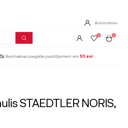
Autorizēties
0
0
Bezmaksas piegāde pasūtījumiem virs
50 eur
ulis STAEDTLER NORIS,