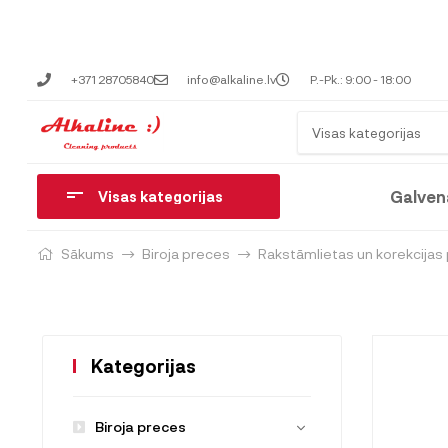
+371 28705840
info@alkaline.lv
P.-Pk.: 9:00 - 18:00
Visas kategorijas
Galven
Visas kategorijas
Sākums
Biroja preces
Rakstāmlietas un korekcijas
Kategorijas
Biroja preces