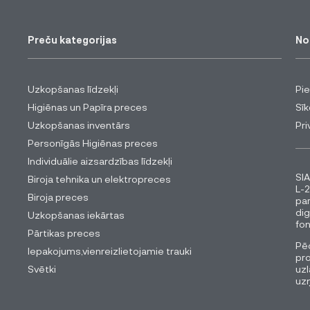
Preču kategorijas
No
Uzkopšanas līdzekļi
Pi
Higiēnas un Papīra preces
Sīk
Uzkopšanas inventārs
Pri
Personīgās Higiēnas preces
Individuālie aizsardzības līdzekļi
SIA
Biroja tehnika un elektropreces
L-2
Biroja preces
pa
dig
Uzkopšanas iekārtas
fon
Pārtikas preces
Pēc
Iepakojums,vienreizlietojamie trauki
pro
Svētki
uzl
uz