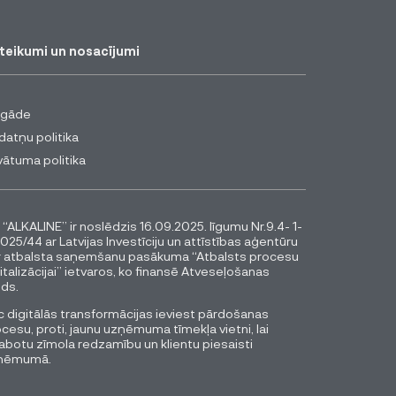
teikumi un nosacījumi
egāde
datņu politika
vātuma politika
 “ALKALINE” ir noslēdzis 16.09.2025. līgumu Nr.9.4- 1-
025/44 ar Latvijas Investīciju un attīstības aģentūru
r atbalsta saņemšanu pasākuma “Atbalsts procesu
italizācijai” ietvaros, ko finansē Atveseļošanas
ds.
 digitālās transformācijas ieviest pārdošanas
cesu, proti, jaunu uzņēmuma tīmekļa vietni, lai
abotu zīmola redzamību un klientu piesaisti
ņēmumā.