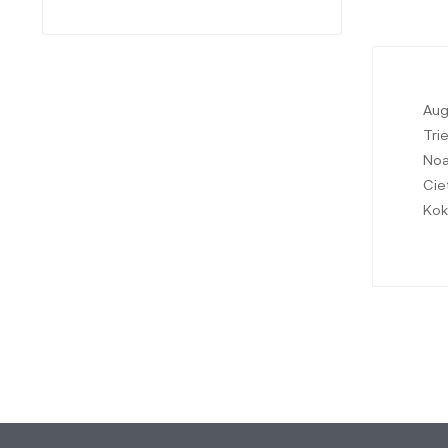
Aug
Tri
Noa
Cie
Kok