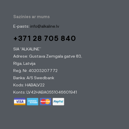
Sazinies ar mums
E-pasts:
info@alkaline.lv
+371 28 705 840
SIA “ALKALINE”
Adrese: Gustava Zemgala gatve 83,
Rīga, Latvija
Reģ. Nr. 40203207772
Banka: A/S Swedbank
Kods: HABALV22
Konts: LV42HABA0551046601941