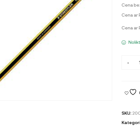
Cena be
Cena ar
Cena ar
Nolik
-
SKU:
20
Kategori