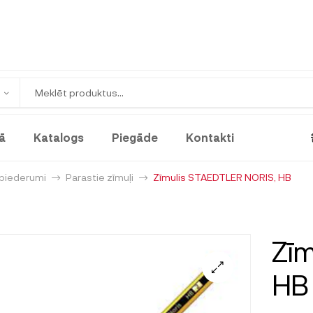
ā
Katalogs
Piegāde
Kontakti
 piederumi
Parastie zīmuļi
Zīmulis STAEDTLER NORIS, HB
Zīm
HB