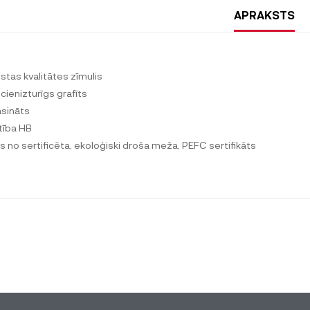
APRAKSTS
stas kvalitātes zīmulis
ecienizturīgs grafīts
sināts
tība HB
s no sertificēta, ekoloģiski droša meža, PEFC sertifikāts