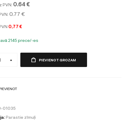
0.64 €
z PVN:
0.77 €
 PVN:
 PVN
0,77 €
tavā 2145 prece/-es
+
PIEVIENOT GROZAM
PIEVIENOT
0-01035
ja:
Parastie zīmuļi