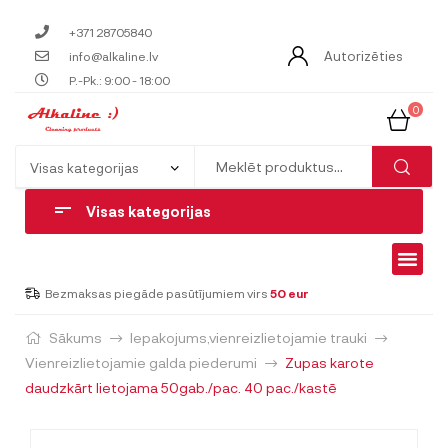
+371 28705840
Autorizēties
info@alkaline.lv
P.-Pk.: 9:00 - 18:00
0
Visas kategorijas
Bezmaksas piegāde pasūtījumiem virs
50 eur
Sākums
Iepakojums,vienreizlietojamie trauki
Vienreizlietojamie galda piederumi
Zupas karote
daudzkārt lietojama 50gab./pac. 40 pac./kastē