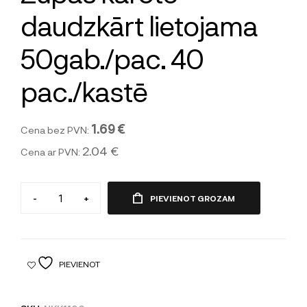
daudzkārt lietojama
50gab./pac. 40
pac./kastē
1.69 €
Cena bez PVN:
2.04 €
Cena ar PVN:
-
+
PIEVIENOT GROZAM
PIEVIENOT