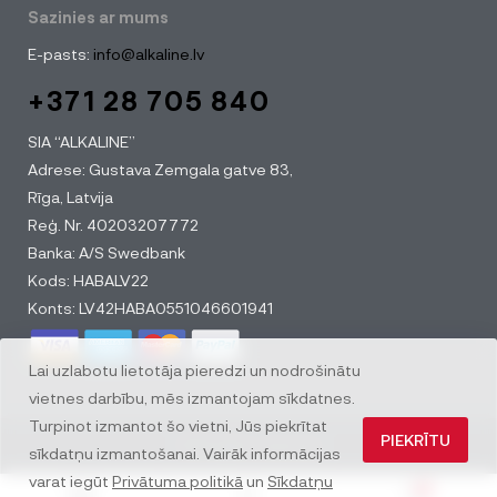
Sazinies ar mums
E-pasts:
info@alkaline.lv
+371 28 705 840
SIA “ALKALINE”
Adrese: Gustava Zemgala gatve 83,
Rīga, Latvija
Reģ. Nr. 40203207772
Banka: A/S Swedbank
Kods: HABALV22
Konts: LV42HABA0551046601941
Lai uzlabotu lietotāja pieredzi un nodrošinātu
vietnes darbību, mēs izmantojam sīkdatnes.
Turpinot izmantot šo vietni, Jūs piekrītat
PIEKRĪTU
© All rights reserved
sīkdatņu izmantošanai. Vairāk informācijas
varat iegūt
Privātuma politikā
un
Sīkdatņu
0