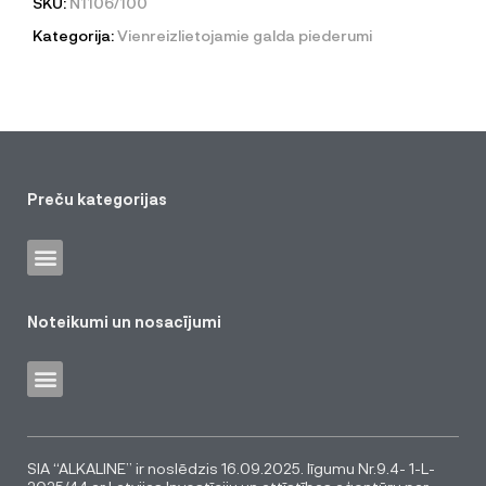
SKU:
N1106/100
Kategorija:
Vienreizlietojamie galda piederumi
Preču kategorijas
Noteikumi un nosacījumi
SIA “ALKALINE” ir noslēdzis 16.09.2025. līgumu Nr.9.4- 1-L-