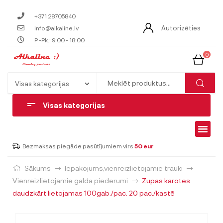
+371 28705840
Autorizēties
info@alkaline.lv
P.-Pk.: 9:00 - 18:00
0
Visas kategorijas
Bezmaksas piegāde pasūtījumiem virs
50 eur
Sākums
Iepakojums,vienreizlietojamie trauki
Vienreizlietojamie galda piederumi
Zupas karotes
daudzkārt lietojamas 100gab./pac. 20 pac./kastē