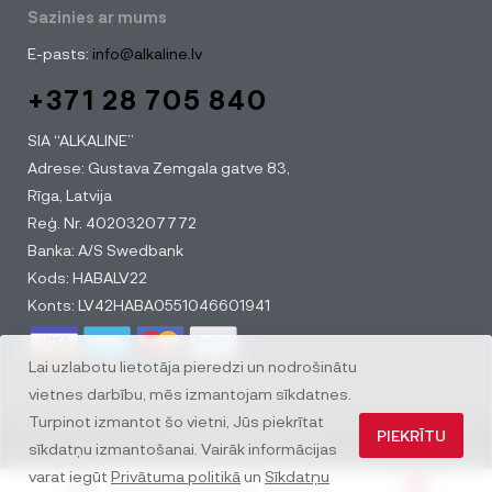
Sazinies ar mums
E-pasts:
info@alkaline.lv
+371 28 705 840
SIA “ALKALINE”
Adrese: Gustava Zemgala gatve 83,
Rīga, Latvija
Reģ. Nr. 40203207772
Banka: A/S Swedbank
Kods: HABALV22
Konts: LV42HABA0551046601941
Lai uzlabotu lietotāja pieredzi un nodrošinātu
vietnes darbību, mēs izmantojam sīkdatnes.
Turpinot izmantot šo vietni, Jūs piekrītat
PIEKRĪTU
© All rights reserved
sīkdatņu izmantošanai. Vairāk informācijas
varat iegūt
Privātuma politikā
un
Sīkdatņu
0