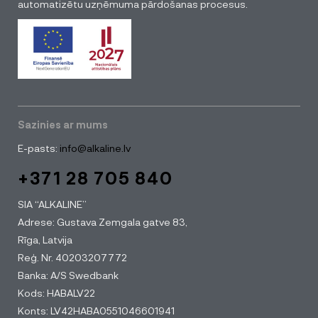
automatizētu uzņēmuma pārdošanas procesus.
Sazinies ar mums
E-pasts:
info@alkaline.lv
+371 28 705 840
SIA “ALKALINE”
Adrese: Gustava Zemgala gatve 83,
Rīga, Latvija
Reģ. Nr. 40203207772
Banka: A/S Swedbank
Kods: HABALV22
Konts: LV42HABA0551046601941