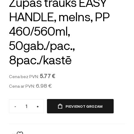
Zupas trauks EASY
HANDLE, melns, PP
460/560ml,
50gab./pac.,
8pac./kastē
5.77 €
Cena bez PVN:
6.98 €
Cena ar PVN:
-
+
PIEVIENOT GROZAM