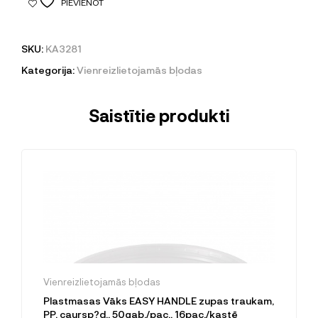
PIEVIENOT
SKU:
KA3281
Kategorija:
Vienreizlietojamās bļodas
Saistītie produkti
Vienreizlietojamās bļodas
Plastmasas Vāks EASY HANDLE zupas traukam,
PP, caursp?d., 50gab./pac., 16pac./kastē