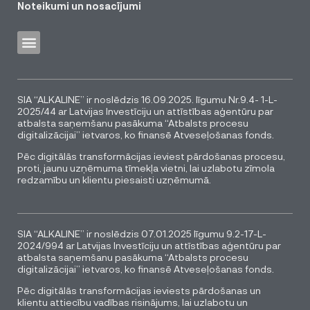
Noteikumi un nosacījumi
SIA “ALKALINE” ir noslēdzis 16.09.2025. līgumu Nr.9.4- 1-L-
2025/44 ar Latvijas Investīciju un attīstības aģentūru par
atbalsta saņemšanu pasākuma “Atbalsts procesu
digitalizācijai” ietvaros, ko finansē Atveseļošanas fonds.
Pēc digitālās transformācijas ieviest pārdošanas procesu,
proti, jaunu uzņēmuma tīmekļa vietni, lai uzlabotu zīmola
redzamību un klientu piesaisti uzņēmumā.
SIA “ALKALINE” ir noslēdzis 07.01.2025 līgumu 9.2-17-L-
2024/994 ar Latvijas Investīciju un attīstības aģentūru par
atbalsta saņemšanu pasākuma “Atbalsts procesu
digitalizācijai” ietvaros, ko finansē Atveseļošanas fonds.
Pēc digitālās transformācijas ieviests pārdošanas un
klientu attiecību vadības risinājums, lai uzlabotu un