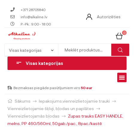
+371 28705840
Autorizēties
info@alkaline.lv
P.-Pk.: 9:00 - 18:00
0
Visas kategorijas
Bezmaksas piegāde pasūtījumiem virs
50 eur
Sākums
Iepakojums,vienreizlietojamie trauki
Vienreizlietojamie šķīvji, bļodas un paplātes
Vienreizlietojamās bļodas
Zupas trauks EASY HANDLE,
melns, PP 460/560ml, 50gab./pac., 8pac./kastē