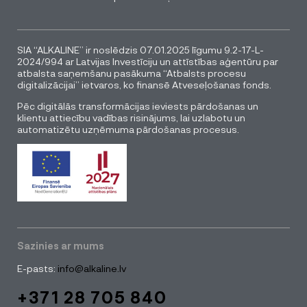
SIA “ALKALINE” ir noslēdzis 07.01.2025 līgumu 9.2-17-L-
2024/994 ar Latvijas Investīciju un attīstības aģentūru par
atbalsta saņemšanu pasākuma “Atbalsts procesu
digitalizācijai” ietvaros, ko finansē Atveseļošanas fonds.
Pēc digitālās transformācijas ieviests pārdošanas un
klientu attiecību vadības risinājums, lai uzlabotu un
automatizētu uzņēmuma pārdošanas procesus.
Sazinies ar mums
E-pasts:
info@alkaline.lv
+371 28 705 840