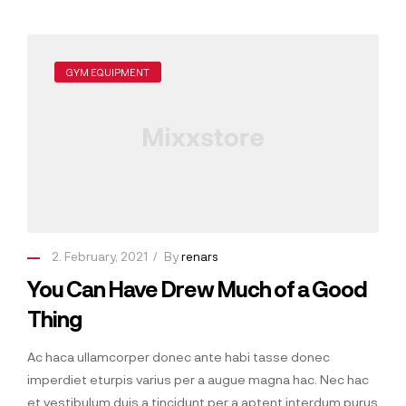
GYM EQUIPMENT
2. February, 2021
By
renars
You Can Have Drew Much of a Good
Thing
Ac haca ullamcorper donec ante habi tasse donec
imperdiet eturpis varius per a augue magna hac. Nec hac
et vestibulum duis a tincidunt per a aptent interdum purus