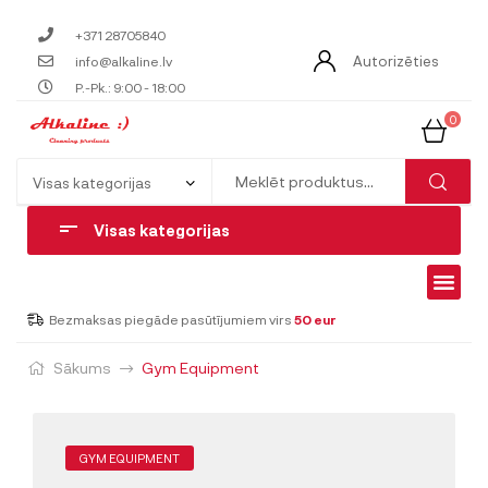
+371 28705840
Autorizēties
info@alkaline.lv
P.-Pk.: 9:00 - 18:00
0
Visas kategorijas
Bezmaksas piegāde pasūtījumiem virs
50 eur
Sākums
Gym Equipment
GYM EQUIPMENT