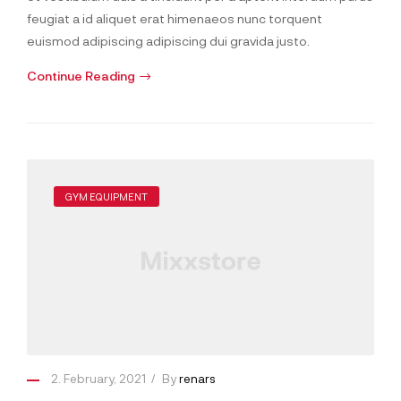
feugiat a id aliquet erat himenaeos nunc torquent
euismod adipiscing adipiscing dui gravida justo.
Continue Reading
GYM EQUIPMENT
2. February, 2021
By
renars