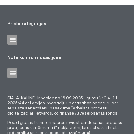
Preču kategorijas
Noteikumi un nosacījumi
SIA “ALKALINE” ir noslēdzis 16.09.2025. līgumu Nr.9.4- 1-L-
2025/44 ar Latvijas Investīciju un attīstības aģentūru par
atbalsta saņemšanu pasākuma “Atbalsts procesu
digitalizācijai” ietvaros, ko finansē Atveseļošanas fonds.
Pēc digitālās transformācijas ieviest pārdošanas procesu,
proti, jaunu uzņēmuma tīmekļa vietni, lai uzlabotu zīmola
redzamību un klientu piesaisti uzņēmumā.