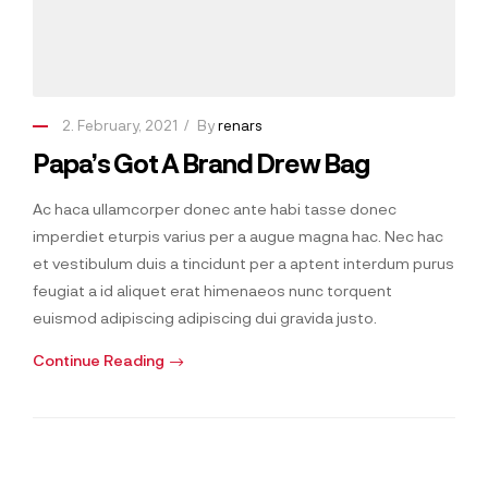
2. February, 2021
By
renars
Papa’s Got A Brand Drew Bag
Ac haca ullamcorper donec ante habi tasse donec
imperdiet eturpis varius per a augue magna hac. Nec hac
et vestibulum duis a tincidunt per a aptent interdum purus
feugiat a id aliquet erat himenaeos nunc torquent
euismod adipiscing adipiscing dui gravida justo.
Continue Reading