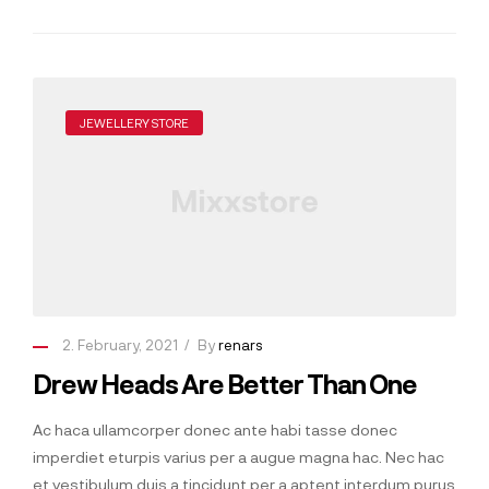
JEWELLERY STORE
2. February, 2021
By
renars
Drew Heads Are Better Than One
Ac haca ullamcorper donec ante habi tasse donec
imperdiet eturpis varius per a augue magna hac. Nec hac
et vestibulum duis a tincidunt per a aptent interdum purus