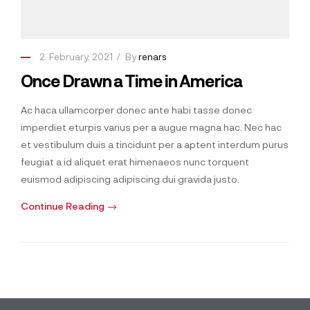
2. February, 2021
By
renars
Once Drawn a Time in America
Ac haca ullamcorper donec ante habi tasse donec
imperdiet eturpis varius per a augue magna hac. Nec hac
et vestibulum duis a tincidunt per a aptent interdum purus
feugiat a id aliquet erat himenaeos nunc torquent
euismod adipiscing adipiscing dui gravida justo.
Continue Reading