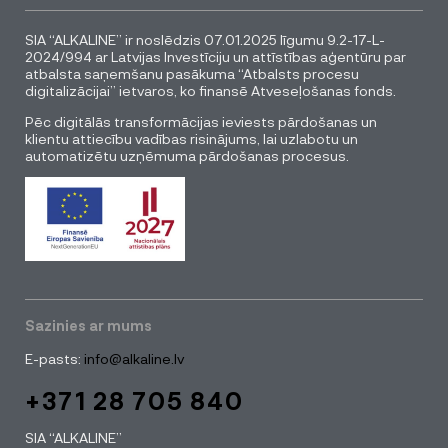
SIA “ALKALINE” ir noslēdzis 07.01.2025 līgumu 9.2-17-L-
2024/994 ar Latvijas Investīciju un attīstības aģentūru par
atbalsta saņemšanu pasākuma “Atbalsts procesu
digitalizācijai” ietvaros, ko finansē Atveseļošanas fonds.
Pēc digitālās transformācijas ieviests pārdošanas un
klientu attiecību vadības risinājums, lai uzlabotu un
automatizētu uzņēmuma pārdošanas procesus.
Sazinies ar mums
E-pasts:
info@alkaline.lv
+371 28 705 840
SIA “ALKALINE”