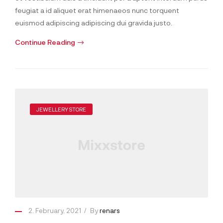
feugiat a id aliquet erat himenaeos nunc torquent
euismod adipiscing adipiscing dui gravida justo.
Continue Reading
JEWELLERY STORE
2. February, 2021
By
renars