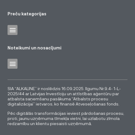
Preču kategorijas
Noteikumi un nosacījumi
SIA “ALKALINE” ir noslēdzis 16.09.2025. līgumu Nr.9.4- 1-L-
2025/44 ar Latvijas Investīciju un attīstības aģentūru par
atbalsta saņemšanu pasākuma “Atbalsts procesu
digitalizācijai” ietvaros, ko finansē Atveseļošanas fonds.
Pēc digitālās transformācijas ieviest pārdošanas procesu,
proti, jaunu uzņēmuma tīmekļa vietni, lai uzlabotu zīmola
redzamību un klientu piesaisti uzņēmumā.