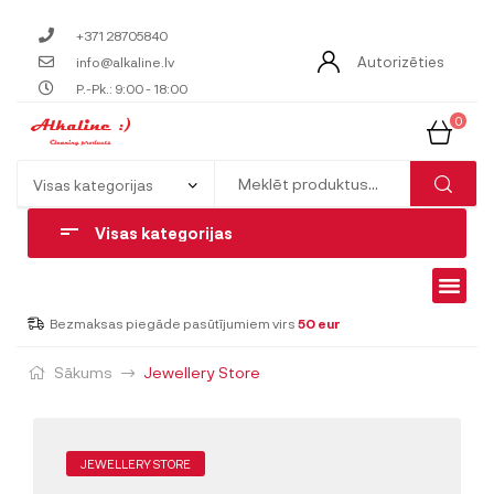
+371 28705840
Autorizēties
info@alkaline.lv
P.-Pk.: 9:00 - 18:00
0
Visas kategorijas
Bezmaksas piegāde pasūtījumiem virs
50 eur
Sākums
Jewellery Store
JEWELLERY STORE