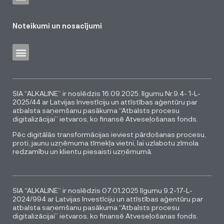
Noteikumi un nosacījumi
SIA “ALKALINE” ir noslēdzis 16.09.2025. līgumu Nr.9.4- 1-L-
2025/44 ar Latvijas Investīciju un attīstības aģentūru par
atbalsta saņemšanu pasākuma “Atbalsts procesu
digitalizācijai” ietvaros, ko finansē Atveseļošanas fonds.
Pēc digitālās transformācijas ieviest pārdošanas procesu,
proti, jaunu uzņēmuma tīmekļa vietni, lai uzlabotu zīmola
redzamību un klientu piesaisti uzņēmumā.
SIA “ALKALINE” ir noslēdzis 07.01.2025 līgumu 9.2-17-L-
2024/994 ar Latvijas Investīciju un attīstības aģentūru par
atbalsta saņemšanu pasākuma “Atbalsts procesu
digitalizācijai” ietvaros, ko finansē Atveseļošanas fonds.