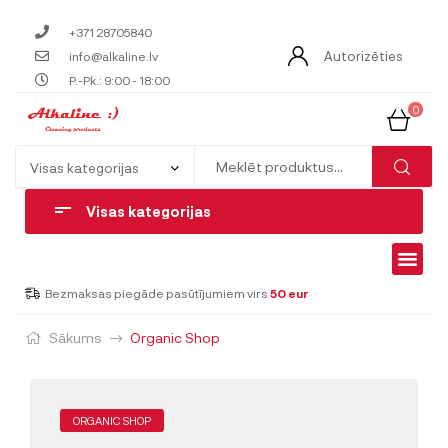
+371 28705840
Autorizēties
info@alkaline.lv
P.-Pk.: 9:00 - 18:00
0
Visas kategorijas
Bezmaksas piegāde pasūtījumiem virs
50 eur
Sākums
Organic Shop
ORGANIC SHOP