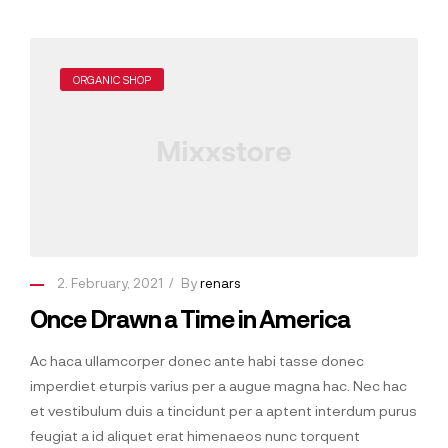
ORGANIC SHOP
2. February, 2021
By
renars
Once Drawn a Time in America
Ac haca ullamcorper donec ante habi tasse donec
imperdiet eturpis varius per a augue magna hac. Nec hac
et vestibulum duis a tincidunt per a aptent interdum purus
feugiat a id aliquet erat himenaeos nunc torquent