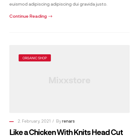
euismod adipiscing adipiscing dui gravida justo.
Continue Reading
ORGANIC SHOP
2. February, 2021
By
renars
Like a Chicken With Knits Head Cut