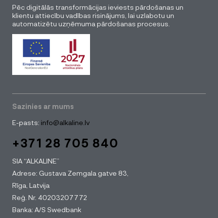
Pēc digitālās transformācijas ieviests pārdošanas un
klientu attiecību vadības risinājums, lai uzlabotu un
automatizētu uzņēmuma pārdošanas procesus.
Sazinies ar mums
E-pasts:
info@alkaline.lv
+371 28 705 840
SIA “ALKALINE”
Adrese: Gustava Zemgala gatve 83,
Rīga, Latvija
Reģ. Nr. 40203207772
Banka: A/S Swedbank