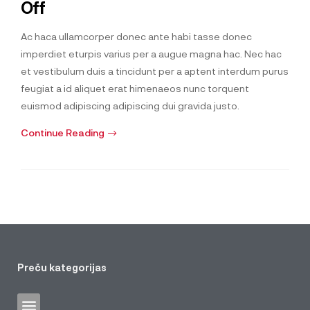
Off
Ac haca ullamcorper donec ante habi tasse donec
imperdiet eturpis varius per a augue magna hac. Nec hac
et vestibulum duis a tincidunt per a aptent interdum purus
feugiat a id aliquet erat himenaeos nunc torquent
euismod adipiscing adipiscing dui gravida justo.
Continue Reading
Preču kategorijas