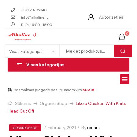
+371 28705840
Autorizēties
info@alkaline.lv
P.-Pk.: 9:00 - 18:00
0
Visas kategorijas
Bezmaksas piegāde pasūtījumiem virs
50 eur
Sākums
Organic Shop
Like a Chicken With Knits
Head Cut Off
2. February, 2021
By
renars
ORGANIC SHOP