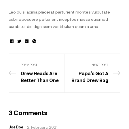
Leo duis lacinia placerat parturient montes vulputate
cubilia posuere parturient inceptos massa euismod
curabitur dis dignissim vestibulum quam a urna.
Facebook
Twitter
Linkedin
Google+
PREV POST
NEXT POST
Drew Heads Are
Papa’s Got A
Better Than One
Brand Drew Bag
3 Comments
Joe Doe
2. February, 2021