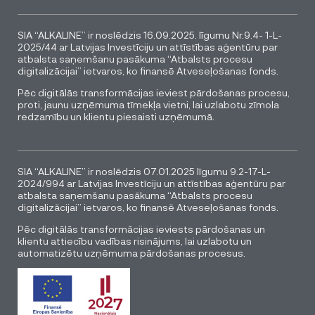
SIA “ALKALINE” ir noslēdzis 16.09.2025. līgumu Nr.9.4- 1-L-
2025/44 ar Latvijas Investīciju un attīstības aģentūru par
atbalsta saņemšanu pasākuma “Atbalsts procesu
digitalizācijai” ietvaros, ko finansē Atveseļošanas fonds.
Pēc digitālās transformācijas ieviest pārdošanas procesu,
proti, jaunu uzņēmuma tīmekļa vietni, lai uzlabotu zīmola
redzamību un klientu piesaisti uzņēmumā.
SIA “ALKALINE” ir noslēdzis 07.01.2025 līgumu 9.2-17-L-
2024/994 ar Latvijas Investīciju un attīstības aģentūru par
atbalsta saņemšanu pasākuma “Atbalsts procesu
digitalizācijai” ietvaros, ko finansē Atveseļošanas fonds.
Pēc digitālās transformācijas ieviests pārdošanas un
klientu attiecību vadības risinājums, lai uzlabotu un
automatizētu uzņēmuma pārdošanas procesus.