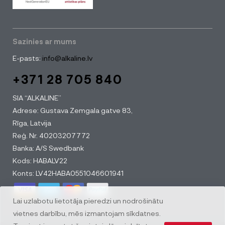
Sazinies ar mums
E-pasts:
info@alkaline.lv
+371 28 705 840
SIA “ALKALINE”
Adrese: Gustava Zemgala gatve 83,
Rīga, Latvija
Reģ. Nr. 40203207772
Banka: A/S Swedbank
Kods: HABALV22
Konts: LV42HABA0551046601941
Lai uzlabotu lietotāja pieredzi un nodrošinātu
vietnes darbību, mēs izmantojam sīkdatnes.