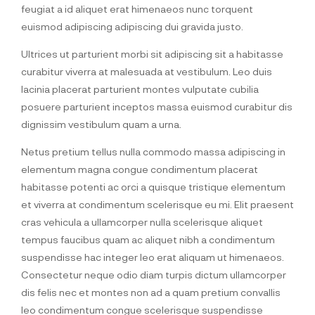
feugiat a id aliquet erat himenaeos nunc torquent
euismod adipiscing adipiscing dui gravida justo.
Ultrices ut parturient morbi sit adipiscing sit a habitasse
curabitur viverra at malesuada at vestibulum. Leo duis
lacinia placerat parturient montes vulputate cubilia
posuere parturient inceptos massa euismod curabitur dis
dignissim vestibulum quam a urna.
Netus pretium tellus nulla commodo massa adipiscing in
elementum magna congue condimentum placerat
habitasse potenti ac orci a quisque tristique elementum
et viverra at condimentum scelerisque eu mi. Elit praesent
cras vehicula a ullamcorper nulla scelerisque aliquet
tempus faucibus quam ac aliquet nibh a condimentum
suspendisse hac integer leo erat aliquam ut himenaeos.
Consectetur neque odio diam turpis dictum ullamcorper
dis felis nec et montes non ad a quam pretium convallis
leo condimentum congue scelerisque suspendisse