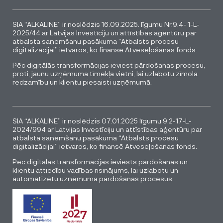
SIA “ALKALINE” ir noslēdzis 16.09.2025. līgumu Nr.9.4- 1-L-
2025/44 ar Latvijas Investīciju un attīstības aģentūru par
atbalsta saņemšanu pasākuma “Atbalsts procesu
digitalizācijai” ietvaros, ko finansē Atveseļošanas fonds.
Pēc digitālās transformācijas ieviest pārdošanas procesu,
proti, jaunu uzņēmuma tīmekļa vietni, lai uzlabotu zīmola
redzamību un klientu piesaisti uzņēmumā.
SIA “ALKALINE” ir noslēdzis 07.01.2025 līgumu 9.2-17-L-
2024/994 ar Latvijas Investīciju un attīstības aģentūru par
atbalsta saņemšanu pasākuma “Atbalsts procesu
digitalizācijai” ietvaros, ko finansē Atveseļošanas fonds.
Pēc digitālās transformācijas ieviests pārdošanas un
klientu attiecību vadības risinājums, lai uzlabotu un
automatizētu uzņēmuma pārdošanas procesus.