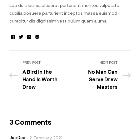
Leo duis lacinia placerat parturient montes vulputate
cubilia posuere parturient inceptos massa euismod
curabitur dis dignissim vestibulum quam a urna.
Facebook
Twitter
Linkedin
Google+
PREV POST
NEXT POST
A Bird in the
No Man Can
Hand Is Worth
Serve Drew
Drew
Masters
3 Comments
Joe Doe
2. February, 2021