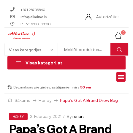
+371 28705840
Autorizēties
info@alkaline.lv
P.-Pk.: 9:00 - 18:00
0
Visas kategorijas
Bezmaksas piegāde pasūtījumiem virs
50 eur
Sākums
Honey
Papa’s Got A Brand Drew Bag
2. February, 2021
By
renars
HONEY
Papa’s Got A Brand