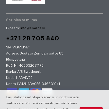
Sazinies ar mums
E-pasts:
info@alkaline.lv
+371 28 705 840
SIA “ALKALINE”
Adrese: Gustava Zemgala gatve 83,
Rīga, Latvija
Reģ. Nr. 40203207772
Banka: A/S Swedbank
Kods: HABALV22
Konts: LV42HABA0551046601941
Lai uzlabotu lietotāja pieredzi un nodrošinātu
vietnes darbību, mēs izmantojam sīkdatnes.