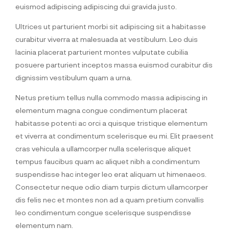
euismod adipiscing adipiscing dui gravida justo.
Ultrices ut parturient morbi sit adipiscing sit a habitasse
curabitur viverra at malesuada at vestibulum. Leo duis
lacinia placerat parturient montes vulputate cubilia
posuere parturient inceptos massa euismod curabitur dis
dignissim vestibulum quam a urna.
Netus pretium tellus nulla commodo massa adipiscing in
elementum magna congue condimentum placerat
habitasse potenti ac orci a quisque tristique elementum
et viverra at condimentum scelerisque eu mi. Elit praesent
cras vehicula a ullamcorper nulla scelerisque aliquet
tempus faucibus quam ac aliquet nibh a condimentum
suspendisse hac integer leo erat aliquam ut himenaeos.
Consectetur neque odio diam turpis dictum ullamcorper
dis felis nec et montes non ad a quam pretium convallis
leo condimentum congue scelerisque suspendisse
elementum nam.