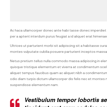
Ac haca ullamcorper donec ante habi tasse donec imperdiet e
per a aptent interdum purus feugiat a id aliquet erat himena
Ultrices ut parturient morbi sit adipiscing sit a habitasse cur
montes vulputate cubilia posuere parturient inceptos massa
Netus pretium tellus nulla commodo massa adipiscing in el
quisque tristique elementum et viverra at condimentum sceler
aliquet tempus faucibus quam ac aliquet nibh a condimentu
odio diam turpis dictum ullamcorper dis felis nec et monte
suspendisse elementum nam.
Vestibulum tempor lobortis sem