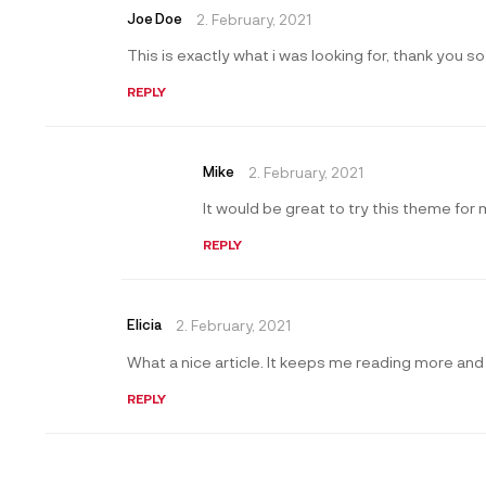
Joe Doe
2. February, 2021
This is exactly what i was looking for, thank you s
REPLY
Mike
2. February, 2021
It would be great to try this theme fo
REPLY
Elicia
2. February, 2021
What a nice article. It keeps me reading more and
REPLY