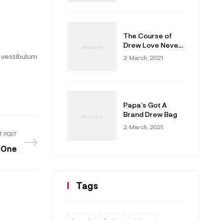
The Course of
Drew Love Never
Did Run Smooth
m vestibulum
2. March, 2021
Papa’s Got A
Brand Drew Bag
2. March, 2021
T POST
 One
Tags