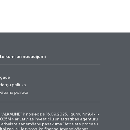
teikumi un nosacījumi
egāde
datņu politika
vātuma politika
 “ALKALINE” ir noslēdzis 16.09.2025. līgumu Nr.9.4- 1-
025/44 ar Latvijas Investīciju un attīstības aģentūru
r atbalsta saņemšanu pasākuma “Atbalsts procesu
italizācijai” ietvaros, ko finansē Atveseļošanas