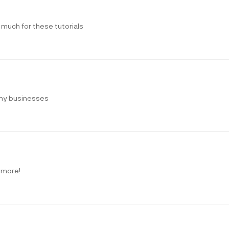
o much for these tutorials
r my businesses
 more!