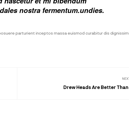
ed nascetur et mi bibendum
ales nostra fermentum.undies.
a posuere parturient inceptos massa euismod curabitur dis dignissi
NEX
Drew Heads Are Better Than