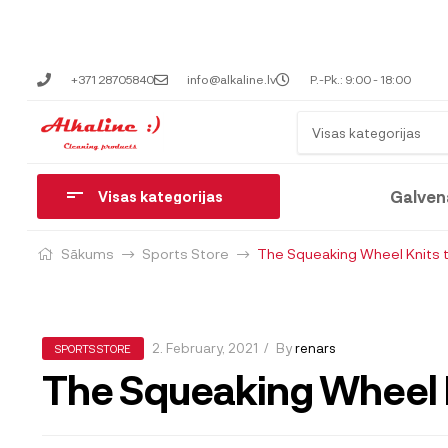
+371 28705840
info@alkaline.lv
P.-Pk.: 9:00 - 18:00
Visas kategorijas
Galven
Visas kategorijas
Sākums
Sports Store
The Squeaking Wheel Knits 
2. February, 2021
By
renars
SPORTS STORE
The Squeaking Wheel 