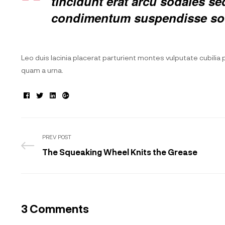
tincidunt erat arcu sodales s
condimentum suspendisse sod
Leo duis lacinia placerat parturient montes vulputate cubili
quam a urna.
Facebook
Twitter
Linkedin
Google+
PREV POST
The Squeaking Wheel Knits the Grease
3 Comments