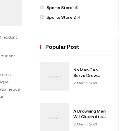
Sports Store
(4)
Sports Store 2
(4)
tincidunt
Popular Post
arturient
No Man Can
 orci a
Serve Drew
Masters
isque
2. March, 2021
etur neque
que
A Drowning Man
Will Clutch At a
Draw
2. March, 2021