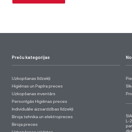
Preču kategorijas
No
Uzkopšanas līdzekļi
Pi
Higiēnas un Papīra preces
Sīk
Uzkopšanas inventārs
Pri
Personīgās Higiēnas preces
Individuālie aizsardzības līdzekļi
SIA
Biroja tehnika un elektropreces
L-2
Biroja preces
pa
dig
Uzkopšanas iekārtas