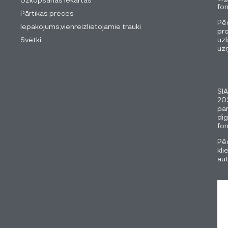
fon
Pārtikas preces
Pēc
Iepakojums,vienreizlietojamie trauki
pro
Svētki
uzl
uz
SIA
202
pa
dig
fon
Pēc
kli
au