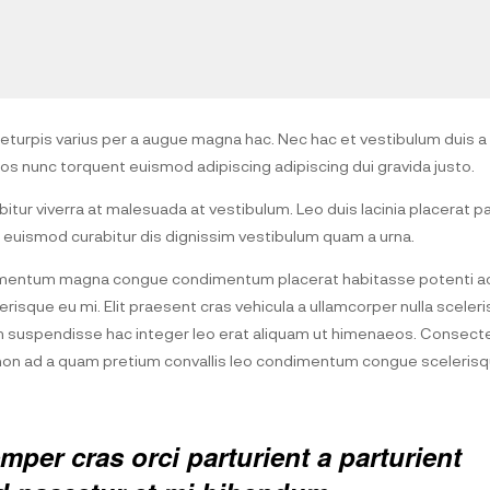
turpis varius per a augue magna hac. Nec hac et vestibulum duis a 
eos nunc torquent euismod adipiscing adipiscing dui gravida justo.
abitur viverra at malesuada at vestibulum. Leo duis lacinia placerat p
 euismod curabitur dis dignissim vestibulum quam a urna.
ementum magna congue condimentum placerat habitasse potenti ac
isque eu mi. Elit praesent cras vehicula a ullamcorper nulla sceler
m suspendisse hac integer leo erat aliquam ut himenaeos. Consect
s non ad a quam pretium convallis leo condimentum congue sceleris
per cras orci parturient a parturient