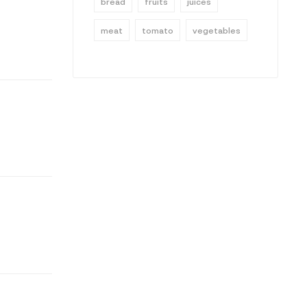
bread
fruits
juices
meat
tomato
vegetables