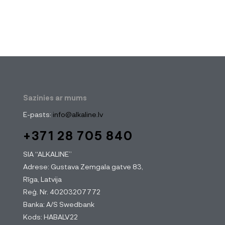
Sazinies ar mums
E-pasts:
info@alkaline.lv
+371 28 705 840
SIA “ALKALINE”
Adrese: Gustava Zemgala gatve 83,
Rīga, Latvija
Reģ. Nr. 40203207772
Banka: A/S Swedbank
Kods: HABALV22