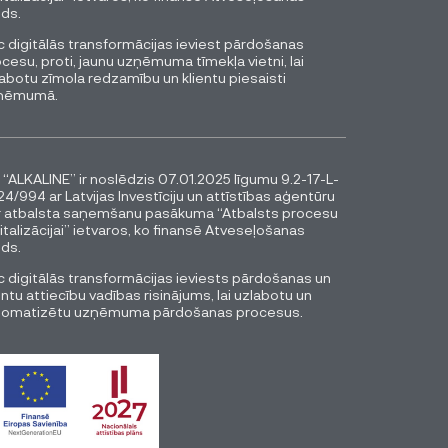
ds.
 digitālās transformācijas ieviest pārdošanas
cesu, proti, jaunu uzņēmuma tīmekļa vietni, lai
abotu zīmola redzamību un klientu piesaisti
ņēmumā.
 “ALKALINE” ir noslēdzis 07.01.2025 līgumu 9.2-17-L-
4/994 ar Latvijas Investīciju un attīstības aģentūru
r atbalsta saņemšanu pasākuma “Atbalsts procesu
italizācijai” ietvaros, ko finansē Atveseļošanas
ds.
 digitālās transformācijas ieviests pārdošanas un
entu attiecību vadības risinājums, lai uzlabotu un
tomatizētu uzņēmuma pārdošanas procesus.