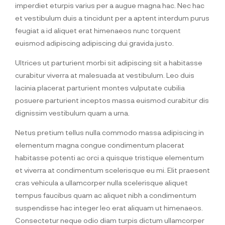
imperdiet eturpis varius per a augue magna hac. Nec hac
et vestibulum duis a tincidunt per a aptent interdum purus
feugiat a id aliquet erat himenaeos nunc torquent
euismod adipiscing adipiscing dui gravida justo.
Ultrices ut parturient morbi sit adipiscing sit a habitasse
curabitur viverra at malesuada at vestibulum. Leo duis
lacinia placerat parturient montes vulputate cubilia
posuere parturient inceptos massa euismod curabitur dis
dignissim vestibulum quam a urna.
Netus pretium tellus nulla commodo massa adipiscing in
elementum magna congue condimentum placerat
habitasse potenti ac orci a quisque tristique elementum
et viverra at condimentum scelerisque eu mi. Elit praesent
cras vehicula a ullamcorper nulla scelerisque aliquet
tempus faucibus quam ac aliquet nibh a condimentum
suspendisse hac integer leo erat aliquam ut himenaeos.
Consectetur neque odio diam turpis dictum ullamcorper