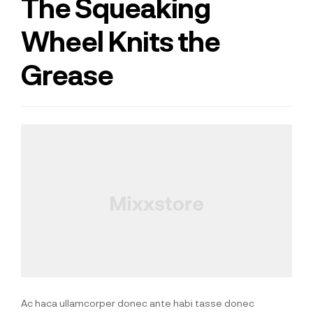
The Squeaking
Wheel Knits the
Grease
Ac haca ullamcorper donec ante habi tasse donec