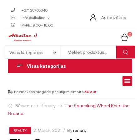
+371 28705840
Autorizēties
info@alkaline.lv
P.-Pk.: 9:00 - 18:00
0
Visas kategorijas
Bezmaksas piegāde pasūtījumiem virs
50 eur
Sākums
Beauty
The Squeaking Wheel Knits the
Grease
2. March, 2021
By
renars
BEAUTY