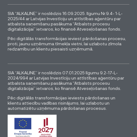
SIA “ALKALINE” ir noslēdzis 16.09.2025. līgumu Nr.9.4- 1-L-
2025/44 ar Latvijas Investīciju un attīstības aģentūru par
atbalsta saņemšanu pasākuma “Atbalsts procesu
digitalizācijai” ietvaros, ko finansē Atveseļošanas fonds.
Pēc digitālās transformācijas ieviest pārdošanas procesu,
proti, jaunu uzņēmuma tīmekļa vietni, lai uzlabotu zīmola
redzamību un klientu piesaisti uzņēmumā.
SIA “ALKALINE” ir noslēdzis 07.01.2025 līgumu 9.2-17-L-
2024/994 ar Latvijas Investīciju un attīstības aģentūru par
atbalsta saņemšanu pasākuma “Atbalsts procesu
digitalizācijai” ietvaros, ko finansē Atveseļošanas fonds.
Pēc digitālās transformācijas ieviests pārdošanas un
klientu attiecību vadības risinājums, lai uzlabotu un
automatizētu uzņēmuma pārdošanas procesus.