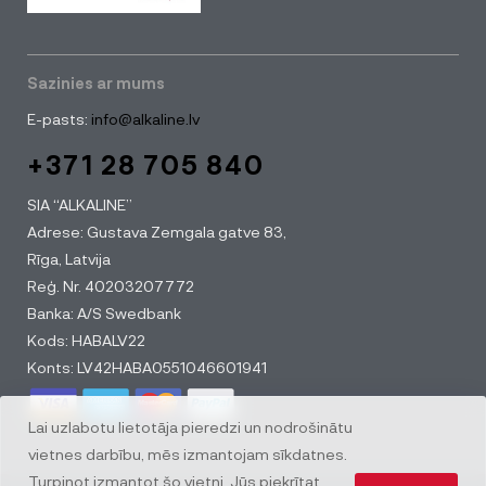
Sazinies ar mums
E-pasts:
info@alkaline.lv
+371 28 705 840
SIA “ALKALINE”
Adrese: Gustava Zemgala gatve 83,
Rīga, Latvija
Reģ. Nr. 40203207772
Banka: A/S Swedbank
Kods: HABALV22
Konts: LV42HABA0551046601941
Lai uzlabotu lietotāja pieredzi un nodrošinātu
vietnes darbību, mēs izmantojam sīkdatnes.
Turpinot izmantot šo vietni, Jūs piekrītat