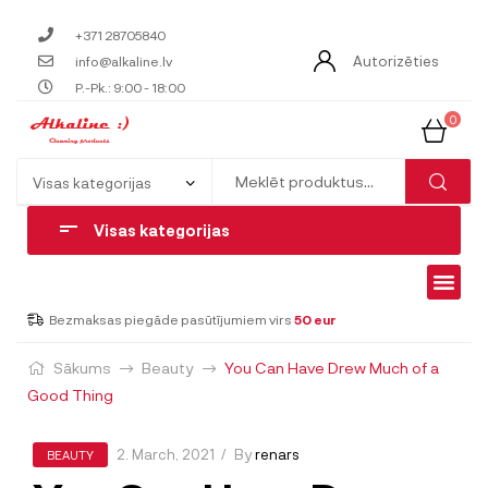
+371 28705840
Autorizēties
info@alkaline.lv
P.-Pk.: 9:00 - 18:00
0
Visas kategorijas
Bezmaksas piegāde pasūtījumiem virs
50 eur
Sākums
Beauty
You Can Have Drew Much of a
Good Thing
2. March, 2021
By
renars
BEAUTY