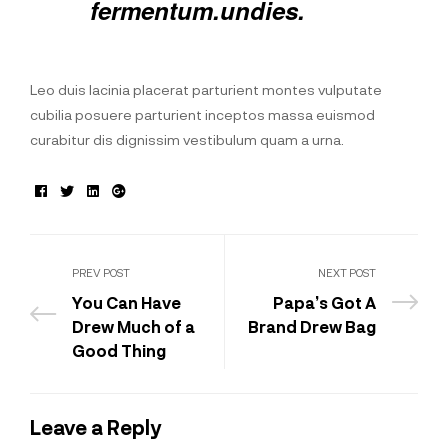
fermentum.undies.
Leo duis lacinia placerat parturient montes vulputate
cubilia posuere parturient inceptos massa euismod
curabitur dis dignissim vestibulum quam a urna.
Facebook
Twitter
Linkedin
Google+
PREV POST
NEXT POST
You Can Have
Papa’s Got A
Drew Much of a
Brand Drew Bag
Good Thing
Leave a Reply