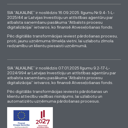
SIA “ALKALINE” ir noslēdzis 16.09.2025. līgumu Nr.9.4- 1-L-
2025/44 ar Latvijas Investīciju un attīstības aģentūru par
atbalsta saņemšanu pasākuma “Atbalsts procesu
digitalizācijai” ietvaros, ko finansē Atveseļošanas fonds.
Pēc digitālās transformācijas ieviest pārdošanas procesu,
proti, jaunu uzņēmuma tīmekļa vietni, lai uzlabotu zīmola
redzamību un klientu piesaisti uzņēmumā.
SIA “ALKALINE” ir noslēdzis 07.01.2025 līgumu 9.2-17-L-
2024/994 ar Latvijas Investīciju un attīstības aģentūru par
atbalsta saņemšanu pasākuma “Atbalsts procesu
digitalizācijai” ietvaros, ko finansē Atveseļošanas fonds.
Pēc digitālās transformācijas ieviests pārdošanas un
klientu attiecību vadības risinājums, lai uzlabotu un
automatizētu uzņēmuma pārdošanas procesus.