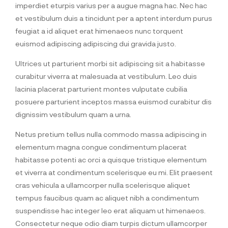
imperdiet eturpis varius per a augue magna hac. Nec hac
et vestibulum duis a tincidunt per a aptent interdum purus
feugiat a id aliquet erat himenaeos nunc torquent
euismod adipiscing adipiscing dui gravida justo.
Ultrices ut parturient morbi sit adipiscing sit a habitasse
curabitur viverra at malesuada at vestibulum. Leo duis
lacinia placerat parturient montes vulputate cubilia
posuere parturient inceptos massa euismod curabitur dis
dignissim vestibulum quam a urna.
Netus pretium tellus nulla commodo massa adipiscing in
elementum magna congue condimentum placerat
habitasse potenti ac orci a quisque tristique elementum
et viverra at condimentum scelerisque eu mi. Elit praesent
cras vehicula a ullamcorper nulla scelerisque aliquet
tempus faucibus quam ac aliquet nibh a condimentum
suspendisse hac integer leo erat aliquam ut himenaeos.
Consectetur neque odio diam turpis dictum ullamcorper