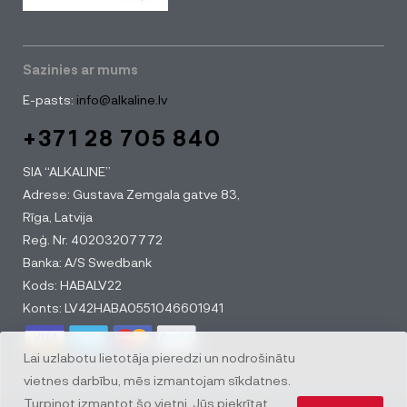
Sazinies ar mums
E-pasts:
info@alkaline.lv
+371 28 705 840
SIA “ALKALINE”
Adrese: Gustava Zemgala gatve 83,
Rīga, Latvija
Reģ. Nr. 40203207772
Banka: A/S Swedbank
Kods: HABALV22
Konts: LV42HABA0551046601941
Lai uzlabotu lietotāja pieredzi un nodrošinātu
vietnes darbību, mēs izmantojam sīkdatnes.
Turpinot izmantot šo vietni, Jūs piekrītat