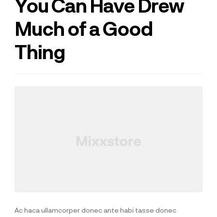
You Can Have Drew
Much of a Good
Thing
Ac haca ullamcorper donec ante habi tasse donec